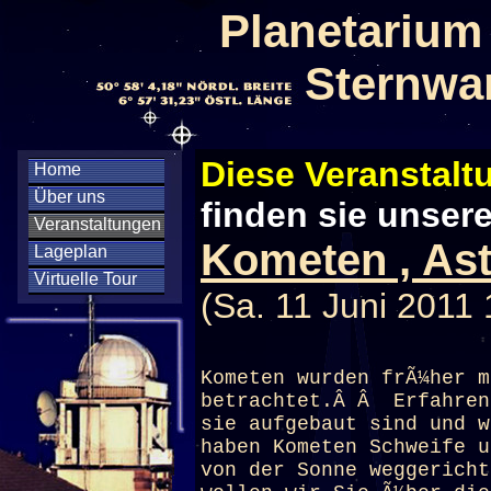
Planetarium
Sternwa
Diese Veranstaltu
Home
Über uns
finden sie unser
Veranstaltungen
Kometen , Ast
Lageplan
Virtuelle Tour
(Sa. 11 Juni 2011 
Kometen wurden frÃ¼her m
betrachtet.Â Â Erfahren
sie aufgebaut sind und w
haben Kometen Schweife u
von der Sonne weggericht