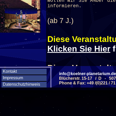
wollen wir Sie Ã¼ber die
informieren.
(ab 7 J.)
Diese Veranstaltu
Klicken Sie Hier
f
Diese Veranstalt
Kontakt
info@koelner-planetarium.de
Impressum
Blücherstr. 15-17 / D - 50
Wochentag
Phone & Fax: +49 /(0)221 / 71
Datenschutzhinweis
SAMSTAG
05
SAMSTAG
12