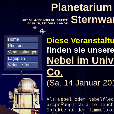
Planetarium
Sternwa
Diese Veranstaltu
Home
Über uns
finden sie unser
Veranstaltungen
Nebel im Univ
Lageplan
Virtuelle Tour
Co.
(Sa. 14 Januar 20
Als Nebel oder Nebelflec
ursprÃ¼nglich alle leuch
Objekte an der Himmelsku