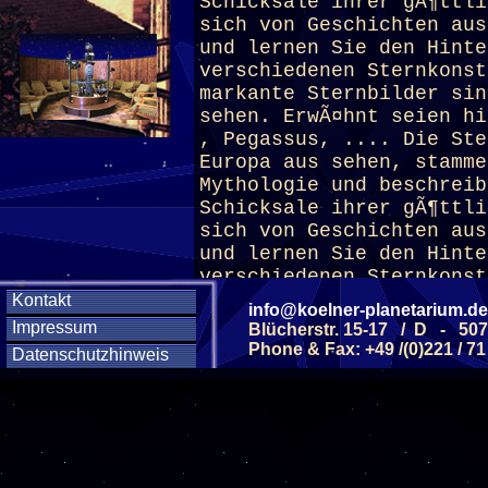
Schicksale ihrer gÃ¶ttli
sich von Geschichten aus
und lernen Sie den Hinte
verschiedenen Sternkonst
markante Sternbilder sin
sehen. ErwÃ¤hnt seien hi
, Pegassus, .... Die Ste
Europa aus sehen, stamme
Mythologie und beschrei
Schicksale ihrer gÃ¶ttli
sich von Geschichten aus
und lernen Sie den Hinte
verschiedenen Sternkonst
Kontakt
info@koelner-planetarium.de
Impressum
Blücherstr. 15-17 / D - 50
(ab 8 J.)
Phone & Fax: +49 /(0)221 / 71
Datenschutzhinweis
Diese Veranstaltu
Klicken Sie Hier
f