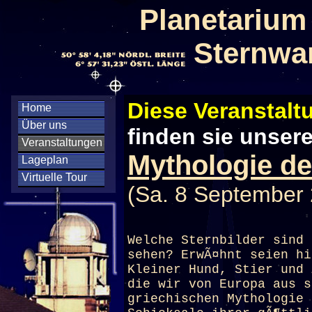
Planetarium
Sternwa
Diese Veranstaltu
Home
Über uns
finden sie unser
Veranstaltungen
Mythologie de
Lageplan
Virtuelle Tour
(Sa. 8 September 
Welche Sternbilder sind 
sehen? ErwÃ¤hnt seien hi
Kleiner Hund, Stier und 
die wir von Europa aus s
griechischen Mythologie 