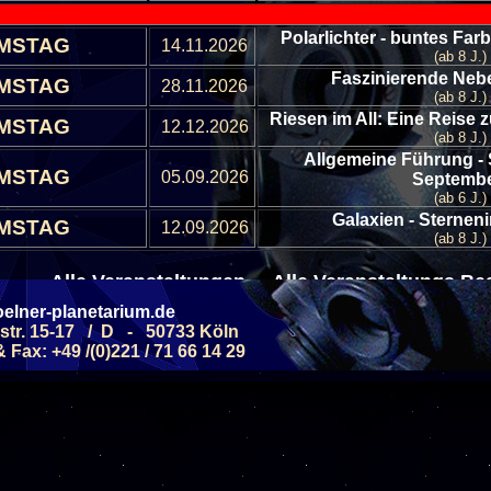
Polarlichter - buntes Far
MSTAG
14.11.2026
(ab 8 J.)
Faszinierende Nebe
MSTAG
28.11.2026
(ab 8 J.)
Riesen im All: Eine Reise
MSTAG
12.12.2026
(ab 8 J.)
Allgemeine Führung -
MSTAG
05.09.2026
Septemb
(ab 6 J.)
Galaxien - Sterneni
MSTAG
12.09.2026
(ab 8 J.)
Alle Veranstaltungen
Alle Veranstaltungs B
elner-planetarium.de
str. 15-17 / D - 50733 Köln
Fax: +49 /(0)221 / 71 66 14 29