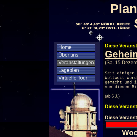
Plan
Diese Veranst
Home
Geheim
Über uns
Veranstaltungen
(Sa. 15 Dezem
Lageplan
Seit einiger 
Virtuelle Tour
Weltweit werd
gemacht und i
von diesen Bi
(ab 6 J.)
Diese Veranst
Diese Veranst
Woc