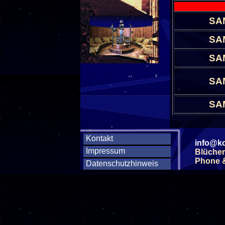
SA
SA
SA
SA
SA
Kontakt
info@ko
Impressum
Blücher
Phone & 
Datenschutzhinweis