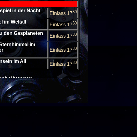
bspiel in der Nacht
30
Einlass 17
l im Weltall
30
Einlass 17
 zu den Gasplaneten
30
Einlass 17
 Sternhimmel im
30
er
Einlass 17
nseln im All
30
Einlass 17
escheibungen