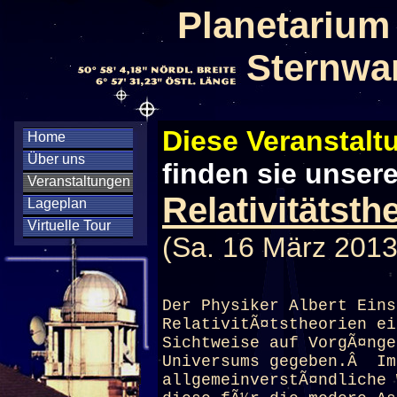
Planetarium
Sternwa
Diese Veranstaltu
Home
Über uns
finden sie unser
Veranstaltungen
Relativitätst
Lageplan
Virtuelle Tour
(Sa. 16 März 2013
Der Physiker Albert Eins
RelativitÃ¤tstheorien ei
Sichtweise auf VorgÃ¤nge
Universums gegeben.Â Im
allgemeinverstÃ¤ndliche 