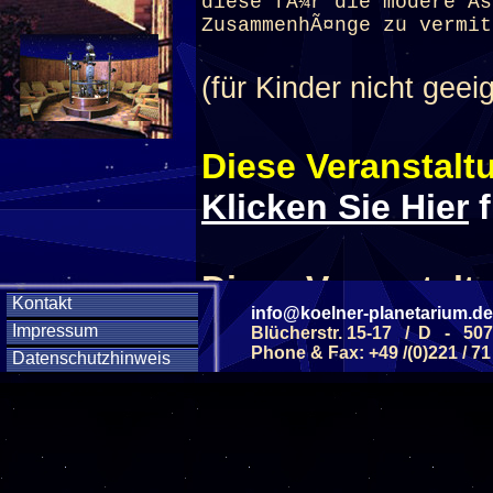
diese fÃ¼r die modere As
ZusammenhÃ¤nge zu vermit
(für Kinder nicht geeig
Diese Veranstaltu
Klicken Sie Hier
f
Diese Veranstalt
Kontakt
info@koelner-planetarium.de
Impressum
Blücherstr. 15-17 / D - 50
Wochentag
Phone & Fax: +49 /(0)221 / 71
Datenschutzhinweis
SAMSTAG
28
SAMSTAG
05