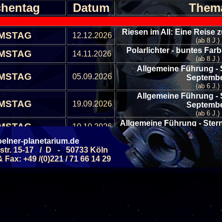
hentag
Datum
Them
Riesen im All: Eine Reise
MSTAG
12.12.2026
(ab 8 J.)
Polarlichter - buntes Far
MSTAG
14.11.2026
(ab 8 J.)
Allgemeine Führung - 
MSTAG
05.09.2026
Septemb
(ab 6 J.)
Allgemeine Führung - 
MSTAG
19.09.2026
Septemb
(ab 6 J.)
Allgemeine Führung - Ster
MSTAG
10.10.2026
(ab 6 J.)
elner-planetarium.de
Allgemeine Führung - Ster
MSTAG
24.10.2026
str. 15-17 / D - 50733 Köln
(ab 6 J.)
Fax: +49 /(0)221 / 71 66 14 29
Allgemeine Führung - 
MSTAG
07.11.2026
Novemb
(ab 6 J.)
Allgemeine Führung - 
MSTAG
21.11.2026
Novemb
(ab 6 J.)
Allgemeine Führung - 