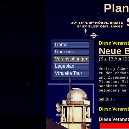
Plan
Diese Veranst
Home
Neue B
Über uns
Veranstaltungen
(Sa. 13 April 
Lageplan
Vortrag Ã¼ber
Virtuelle Tour
zu den erdÃ¤h
und Zusammens
Planeten. Mit
Nachbarn der 
besonders her
(ab 10 J.)
Diese Veranst
Diese Veranst