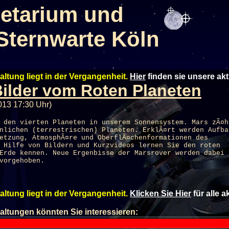
etarium und
Sternwarte Köln
altung liegt in der Vergangenheit.
Hier
finden sie unsere ak
ilder vom Roten Planeten
2013 17:30 Uhr)
 den vierten Planeten in unserem Sonnensystem. Mars zÃ¤h
nlichen (terrestrischen) Planeten. ErklÃ¤rt werden Aufba
etzung, AtmosphÃ¤re und OberflÃ¤chenformationen des
 Hilfe von Bildern und Kurzvideos lernen Sie den roten
Erde kennen. Neue Ergenbisse der Marsrover werden dabei
vorgehoben.
altung liegt in der Vergangenheit.
Klicken Sie Hier
für alle 
altungen könnten Sie interessieren: