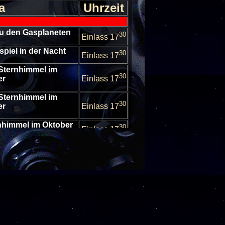
a
Uhrzeit
 zu den Gasplaneten
30
Einlass 17
bspiel in der Nacht
30
Einlass 17
Sternhimmel im
30
er
Einlass 17
Sternhimmel im
30
er
Einlass 17
nhimmel im Oktober
30
Einlass 17
nhimmel im Oktober
30
Einlass 17
Sternhimmel im
30
er
Einlass 17
Sternhimmel im
30
er
Einlass 17
Sternhimmel im
30