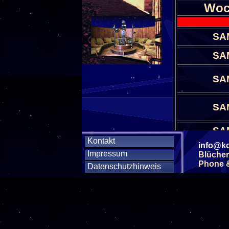
Woc
SA
SA
SA
SA
SA
Kontakt
info@ko
SA
Impressum
Blücher
Phone & 
Datenschutzhinweis
SA
SA