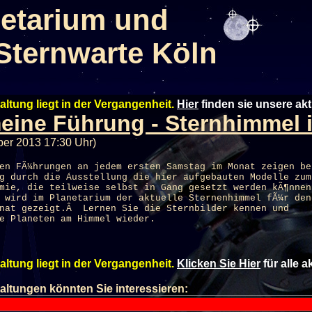
etarium und
Sternwarte Köln
altung liegt in der Vergangenheit.
Hier
finden sie unsere ak
eine Führung - Sternhimmel
ber 2013 17:30 Uhr)
en FÃ¼hrungen an jedem ersten Samstag im Monat zeigen be
g durch die Ausstellung die hier aufgebauten Modelle zum
mie, die teilweise selbst in Gang gesetzt werden kÃ¶nnen
d wird im
Planetarium
der aktuelle Sternenhimmel fÃ¼r den
onat gezeigt.Â Lernen Sie die Sternbilder kennen und
e Planeten am Himmel wieder.
altung liegt in der Vergangenheit.
Klicken Sie Hier
für alle 
altungen könnten Sie interessieren: