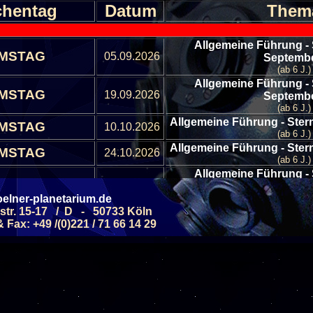
hentag
Datum
Them
Allgemeine Führung -
MSTAG
05.09.2026
Septemb
(ab 6 J.)
Allgemeine Führung -
MSTAG
19.09.2026
Septemb
(ab 6 J.)
Allgemeine Führung - Ste
MSTAG
10.10.2026
(ab 6 J.)
Allgemeine Führung - Ste
MSTAG
24.10.2026
(ab 6 J.)
Allgemeine Führung -
MSTAG
07.11.2026
Novemb
elner-planetarium.de
(ab 6 J.)
str. 15-17 / D - 50733 Köln
Allgemeine Führung -
MSTAG
21.11.2026
Fax: +49 /(0)221 / 71 66 14 29
Novemb
(ab 6 J.)
Allgemeine Führung -
MSTAG
05.12.2026
Dezemb
(ab 6 J.)
Alle Veranstaltungen
Alle Veranstaltungs B