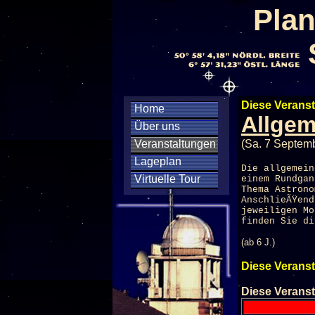
Plan
Diese Veranst
Home
Allgem
Über uns
Veranstaltungen
(Sa. 7 Septem
Lageplan
Die allgemein
Virtuelle Tour
einem Rundgan
Thema Astrono
AnschlieÃŸen
jeweiligen M
finden Sie di
(ab 6 J.)
Diese Veranst
Diese Veranst