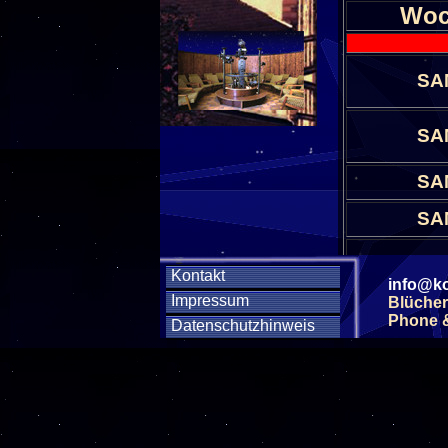
Woc
SA
SA
SA
SA
SA
Kontakt
info@ko
Impressum
Blücher
SA
Phone & 
Datenschutzhinweis
SA