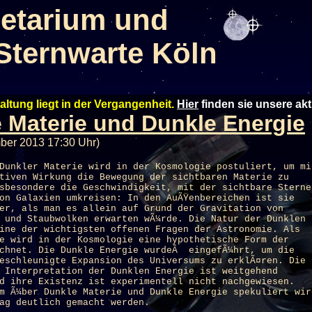
etarium und
Sternwarte Köln
altung liegt in der Vergangenheit.
Hier
finden sie unsere ak
 Materie und Dunkle Energie
ber 2013 17:30 Uhr)
Dunkler Materie wird in der Kosmologie postuliert, um mi
tiven Wirkung die Bewegung der sichtbaren Materie zu
sbesondere die Geschwindigkeit, mit der sichtbare Sterne
on Galaxien umkreisen: In den AuÃŸenbereichen ist sie
er, als man es allein auf Grund der Gravitation von
 und Staubwolken erwarten wÃ¼rde. Die Natur der Dunklen
ine der wichtigsten offenen Fragen der Astronomie. Als
e wird in der Kosmologie eine hypothetische Form der
ichnet. Die Dunkle Energie wurdeÂ eingefÃ¼hrt, um die
eschleunigte Expansion des Universums zu erklÃ¤ren. Die
 Interpretation der Dunklen Energie ist weitgehend
d ihre Existenz ist experimentell nicht nachgewiesen.
m Ã¼ber Dunkle Materie und Dunkle Energie spekuliert wir
ag deutlich gemacht werden.