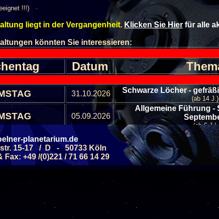
eeignet !!!)
altung liegt in der Vergangenheit.
Klicken Sie Hier
für alle 
altungen könnten Sie interessieren:
hentag
Datum
Them
Schwarze Löcher - gefräßi
MSTAG
31.10.2026
(ab 14 J.)
Allgemeine Führung - 
MSTAG
05.09.2026
Septemb
(ab 6 J.)
Galaxien - Sterneni
MSTAG
12.09.2026
elner-planetarium.de
(ab 8 J.)
str. 15-17 / D - 50733 Köln
Allgemeine Führung - 
Fax: +49 /(0)221 / 71 66 14 29
MSTAG
19.09.2026
Septemb
(ab 6 J.)
Monde - kleine Traban
MSTAG
26.09.2026
Sonnensy
(ab 6 J.)
Alle Veranstaltungen
Alle Veranstaltungs B