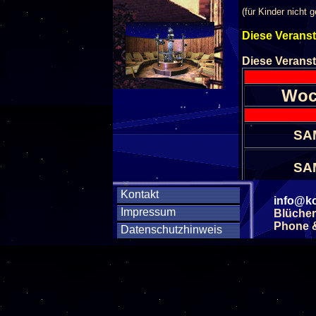
(für Kinder nicht g
Diese Veranst
Diese Veranst
Woc
SA
SA
Kontakt
SA
info@ko
Impressum
Blücher
Phone & 
Datenschutzhinweis
SA
SA