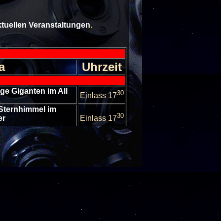
aktuellen Veranstaltungen
.
a
Uhrzeit
ge Giganten im All
30
Einlass 17
Sternhimmel im
30
er
Einlass 17
nseln im All
30
Einlass 17
Sternhimmel im
30
er
Einlass 17
ten in unserem
30
stem
Einlass 17
escheibungen