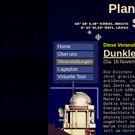
Plan
Diese Veranst
Home
Dunkle
Über uns
Veranstaltungen
(Sa. 16 Novem
Lageplan
Die Existenz 
Virtuelle Tour
ihrer gravita
erklÃ¤ren, in
das Zentrum v
deutlich hÃ¶h
Sternen, Gas-
Materie ist e
Dunkle Energi
Energie beze
beobachtete b
physikalische
ungeklÃ¤rt un
Warum trotzde
soll im Vortr