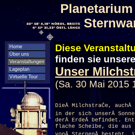
Planetarium
Sternwa
Diese Veranstaltu
Home
Über uns
finden sie unser
Veranstaltungen
Unser Milchs
Lageplan
Virtuelle Tour
(Sa. 30 Mai 2015 
DieĀ MilchstraĆe, auchĀ
in der sich unserĀ Sonne
derĀ ErdeĀ befindet. Ent
flache Scheibe, die aus 
vonĀ SternenĀ besteht, i