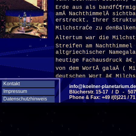
Erde aus als bandfĆ¶rmig
amĀ NachthimmelĀ sichtba
erstreckt. Ihrer Struktu
MilchstraĆe zu denBalke
Altertum war die Milchst
Streifen am Nachthimmel 
altgriechischer Namegal
heutige Fachausdruck ā€˛
von dem WortĀ galaĀ ( Mi
deutschen Wort ā€˛Milchst
Kontakt
altgriechischen Begriff 
info@koelner-planetarium.de
Impressum
Blücherstr. 15-17 / D - 50
zugrunde. Das MilchstraĆ
Phone & Fax: +49 /(0)221 / 71
Datenschutzhinweis
zweiarmigeĀ Balkenspiral
etwa 100 bis 300 Milliar
MengenĀ interstellarer M
Millionen bis einige
MilliardenSonnenmassenĀ 