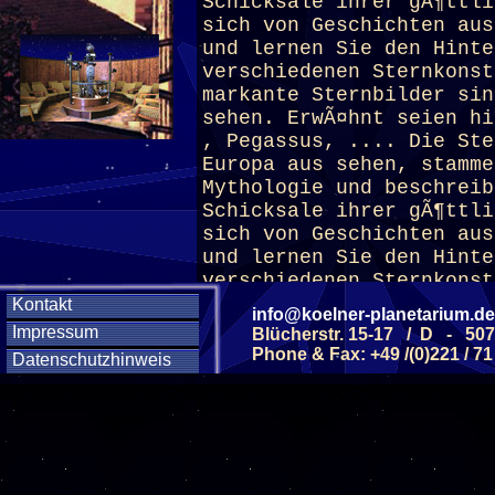
Schicksale ihrer gÃ¶ttli
sich von Geschichten aus
und lernen Sie den Hinte
verschiedenen Sternkonst
markante Sternbilder sin
sehen. ErwÃ¤hnt seien hi
, Pegassus, .... Die Ste
Europa aus sehen, stamme
Mythologie und beschrei
Schicksale ihrer gÃ¶ttli
sich von Geschichten aus
und lernen Sie den Hinte
verschiedenen Sternkonst
Kontakt
info@koelner-planetarium.de
Impressum
Blücherstr. 15-17 / D - 50
(ab 8 J.)
Phone & Fax: +49 /(0)221 / 71
Datenschutzhinweis
Diese Veranstaltu
Klicken Sie Hier
f