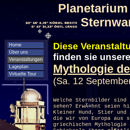
Planetarium
Sternwa
Diese Veranstaltu
Home
Über uns
finden sie unser
Veranstaltungen
Mythologie de
Lageplan
Virtuelle Tour
(Sa. 12 September
Welche Sternbilder sind 
sehen? ErwÃ¤hnt seien hi
Kleiner Hund, Stier und 
die wir von Europa aus s
griechischen Mythologie 