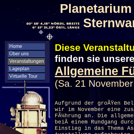
Planetarium
Sternwa
Diese Veranstaltu
Home
Über uns
finden sie unser
Veranstaltungen
Allgemeine F
Lageplan
Virtuelle Tour
(Sa. 21 November
Aufgrund der groÃŸen Bel
wir im November eine zus
FÃ¼hrung an. Die allgeme
beiÂ einem Rundgang durc
Einstieg in das Thema As