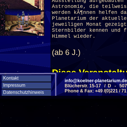
Ausstellung aufgebauten 
Astronomie, die teilweis
werden kÃ¶nnen helfen da
Planetarium
der aktuelle
jeweiligen Monat gezeig
Sternbilder kennen und f
Himmel wieder.
(ab 6 J.)
Diese Veranstaltu
Kontakt
Klicken Sie Hier
f
info@koelner-planetarium.de
Impressum
Blücherstr. 15-17 / D - 50
Phone & Fax: +49 /(0)221 / 71
Datenschutzhinweis
Diese Veranstalt
Wochentag