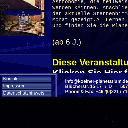
Astronomie, die teilweis
werden kÃ¶nnen. Anschli
der aktuelle Sternenhimm
Monat gezeigt.Â Lernen 
und finden Sie die Plane
(ab 6 J.)
Diese Veranstaltu
Klicken Sie Hier
f
Kontakt
info@koelner-planetarium.de
Impressum
Blücherstr. 15-17 / D - 50
Diese Veranstalt
Phone & Fax: +49 /(0)221 / 71
Datenschutzhinweis
Wochentag