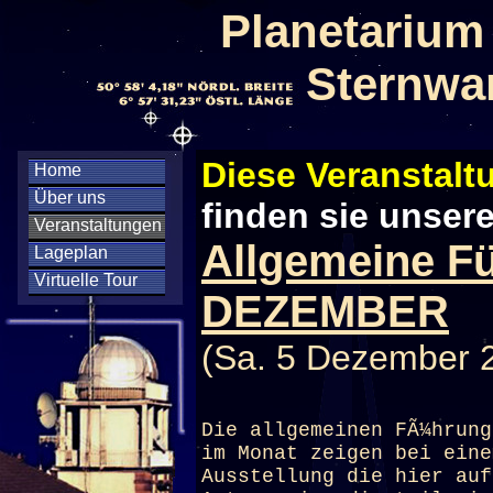
Planetarium
Sternwa
Diese Veranstaltu
Home
Über uns
finden sie unser
Veranstaltungen
Allgemeine F
Lageplan
Virtuelle Tour
DEZEMBER
(Sa. 5 Dezember 
Die allgemeinen FÃ¼hrung
im Monat zeigen bei eine
Ausstellung die hier auf