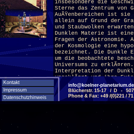
insbesondere die Geschwi
Sterne das Zentrum von G
AuÃŸenbereichen ist sie 
allein auf Grund der Gra
und Staubwolken erwarten
Dunklen Materie ist eine
Fragen der Astronomie. A
der Kosmologie eine hypo
bezeichnet. Die Dunkle 
um die beobachtete besch
Universums zu erklÃ¤ren.
Interpretation der Dunkl
ungeklÃ¤rt und ihre Exis
Kontakt
nicht nachgewiesen. Waru
info@koelner-planetarium.de
Materie und Dunkle Energ
Impressum
Blücherstr. 15-17 / D - 50
Vortrag deutlich gemacht
Phone & Fax: +49 /(0)221 / 71
Datenschutzhinweis
(für Kinder nicht geeig