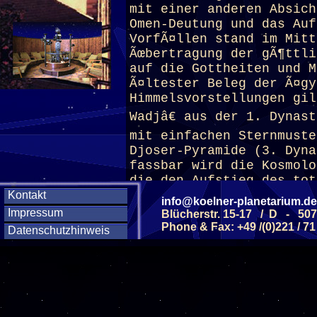
mit einer anderen Absich
Omen-Deutung und das Auf
VorfÃ¤llen stand im Mitt
Ãœbertragung der gÃ¶ttli
auf die Gottheiten und M
Ã¤ltester Beleg der Ã¤gy
Himmelsvorstellungen gil
Wadjâ€ aus der 1. Dynas
mit einfachen Sternmuste
Djoser-Pyramide (3. Dyna
fassbar wird die Kosmolo
die den Aufstieg des tot
schwerpunktmÃ¤ÃŸig zum I
Kontakt
info@koelner-planetarium.de
galt als Ort der wichtig
Impressum
Blücherstr. 15-17 / D - 50
ihrer Anfangsphase ikono
Phone & Fax: +49 /(0)221 / 71
Datenschutzhinweis
Tiererscheinungen auftra
Mittleren Reichs nahmen 
Beschreibungen der himml
Pyramidentexten dekorati
treten nun die Diagonals
Innenseiten der Sargdeck