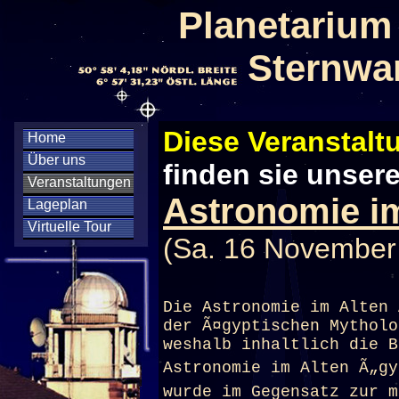
Planetarium
Sternwa
Diese Veranstaltu
Home
Über uns
finden sie unser
Veranstaltungen
Astronomie i
Lageplan
Virtuelle Tour
(Sa. 16 November
Die Astronomie im Alten 
der Ã¤gyptischen Mytholo
weshalb inhaltlich die B
Astronomie im Alten Ã„gy
wurde im Gegensatz zur m