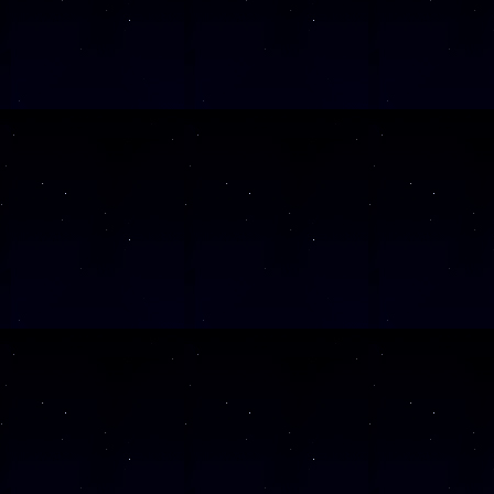
Einzigartig ist bislang 
Sarg des Heni, die auch 
GrÃ¤bern des Neuen Reich
Generell lÃ¤sst sich die
strikte Trennung von Sar
nicht mehr aufrechterhal
ÃœbergÃ¤nge flieÃŸend ge
Motive des Alten Reiches
Vorstellungen Ã¼ber das 
Neuen Reich erstmals dek
GrabwÃ¤nden dargestellt.
Ramses III. schmÃ¼ckten 
Pfortenbuch und dem Buch
Sarkophaghalle, im Seite
Himmelskuh, aus dem die 
Tagen des Neu- und Vollm
kosmologische SchÃ¶pfung
(ab 14 J.)