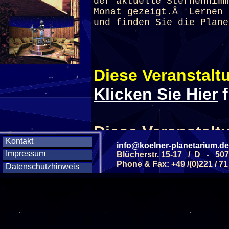
der aktuelle Sternenhimm
Monat gezeigt.Â Lernen 
und finden Sie die Plane
Diese Veranstaltu
Klicken Sie Hier
f
Diese Veranstalt
Kontakt
info@koelner-planetarium.de
Impressum
Blücherstr. 15-17 / D - 50
Wochentag
Phone & Fax: +49 /(0)221 / 71
Datenschutzhinweis
SAMSTAG
0
SAMSTAG
1