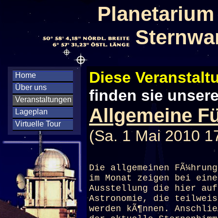
Planetarium
Sternwa
Diese Veranstaltu
Home
Über uns
finden sie unser
Veranstaltungen
Allgemeine Fü
Lageplan
Virtuelle Tour
(Sa. 1 Mai 2010 1
Die allgemeinen FÃ¼hrung
im Monat zeigen bei eine
Ausstellung die hier auf
Astronomie, die teilweis
werden kÃ¶nnen. Anschli