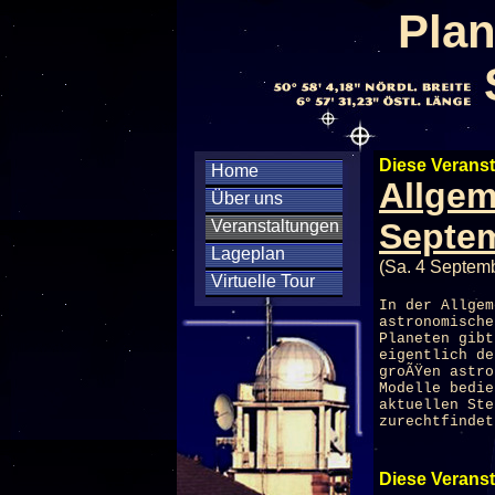
Plan
Diese Veranst
Home
Allgem
Über uns
Veranstaltungen
Septe
Lageplan
(Sa. 4 Septem
Virtuelle Tour
In der Allgem
astronomische
Planeten gibt
eigentlich de
groÃŸen astro
Modelle bedi
aktuellen Ste
zurechtfindet
Diese Veranst