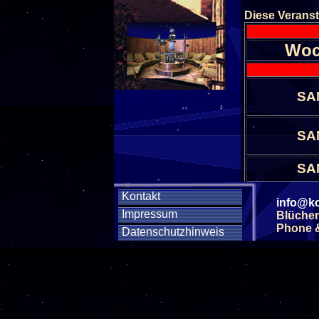
Diese Veranst
Woc
SA
SA
SA
SA
Kontakt
info@ko
Impressum
Blücher
SA
Phone & 
Datenschutzhinweis
SA
SA