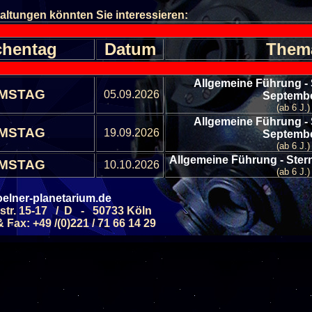
altungen könnten Sie interessieren:
hentag
Datum
Them
Allgemeine Führung -
MSTAG
05.09.2026
Septemb
(ab 6 J.)
Allgemeine Führung -
MSTAG
19.09.2026
Septemb
(ab 6 J.)
Allgemeine Führung - Ste
MSTAG
10.10.2026
(ab 6 J.)
Allgemeine Führung - Ste
MSTAG
24.10.2026
elner-planetarium.de
(ab 6 J.)
str. 15-17 / D - 50733 Köln
Allgemeine Führung -
MSTAG
07.11.2026
Fax: +49 /(0)221 / 71 66 14 29
Novemb
(ab 6 J.)
Allgemeine Führung -
MSTAG
21.11.2026
Novemb
(ab 6 J.)
Allgemeine Führung -
MSTAG
05.12.2026
Dezemb