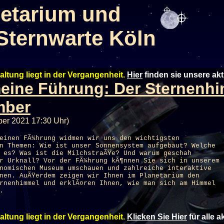
etarium und
Sternwarte Köln
altung liegt in der Vergangenheit.
Hier
finden sie unsere ak
eine Führung: Der Sternenh
mber
ber 2021 17:30 Uhr)
einen FÃ¼hrung widmen wir uns den wichtigsten
n Themen: Wie ist unser Sonnensystem aufgebaut? Welche
 es? Was ist die MilchstraÃŸe? Und warum geschah
r Urknall? Vor der FÃ¼hrung kÃ¶nnen Sie sich in unserem
nomischen Museum umschauen und zahlreiche interaktive
enen. AuÃŸerdem zeigen wir Ihnen im
Planetarium
den
rnenhimmel und erklÃ¤ren Ihnen, wie man sich am Himmel
.
altung liegt in der Vergangenheit.
Klicken Sie Hier
für alle 