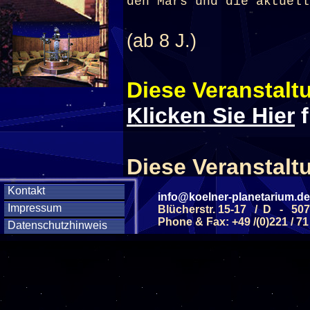
den Mars und die aktuell
(ab 8 J.)
Diese Veranstaltu
Klicken Sie Hier
f
Diese Veranstalt
Kontakt
info@koelner-planetarium.de
Wochentag
Impressum
Blücherstr. 15-17 / D - 50
Phone & Fax: +49 /(0)221 / 71
Datenschutzhinweis
SAMSTAG
12
SAMSTAG
05
SAMSTAG
12