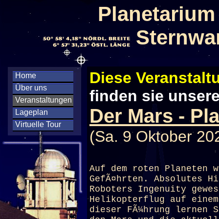
Planetarium
Sternwa
Diese Veranstaltu
Home
Über uns
finden sie unser
Veranstaltungen
Der Mars - Pla
Lageplan
Virtuelle Tour
(Sa. 9 Oktober 20
Auf dem roten Planeten w
GefÃ¤hrten. Absolutes Hi
Roboters Ingenuity gewes
Helikopterflug auf einem
dieser FÃ¼hrung lernen S