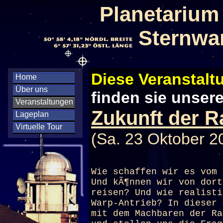
Planetarium
Sternwa
Diese Veranstaltu
Home
Über uns
finden sie unser
Veranstaltungen
Zukunft der R
Lageplan
Virtuelle Tour
(Sa. 23 Oktober 2
Wie schaffen wir es vom 
Und kÃ¶nnen wir von dort
reisen? Und wie realisti
Warp-Antrieb? In dieser 
mit dem Machbaren der Ra