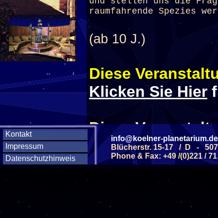
und stellen uns die Frag
raumfahrende Spezies wer
(ab 10 J.)
Diese Veranstaltu
Klicken Sie Hier
f
Diese Veranstalt
Kontakt
info@koelner-planetarium.de
Impressum
Blücherstr. 15-17 / D - 50
Wochentag
Phone & Fax: +49 /(0)221 / 71
Datenschutzhinweis
SAMSTAG
05
SAMSTAG
12