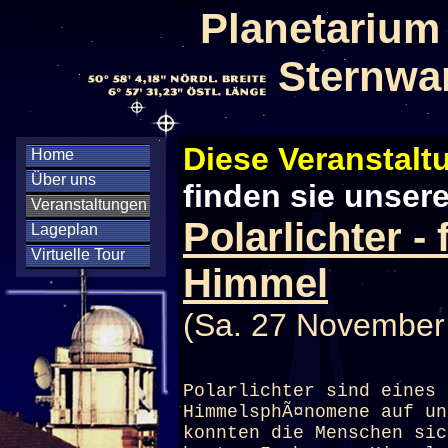
Planetarium
Sternwa
Diese Veranstaltu
Home
Über uns
finden sie unser
Veranstaltungen
Polarlichter -
Lageplan
Virtuelle Tour
Himmel
(Sa. 27 November
Polarlichter sind eines 
HimmelsphÃ¤nomene auf un
konnten die Menschen sic