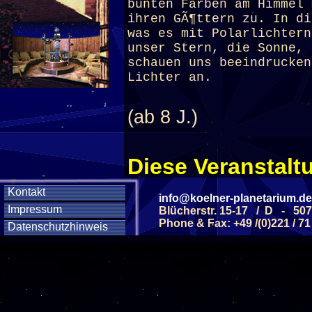
bunten Farben am Himmel 
ihren GÃ¶ttern zu. In di
was es mit Polarlichtern
unser Stern, die Sonne, 
schauen uns beeindrucken
Lichter an.
(ab 8 J.)
Diese Veranstaltu
Klicken Sie Hier
f
Kontakt
info@koelner-planetarium.de
Impressum
Blücherstr. 15-17 / D - 50
Phone & Fax: +49 /(0)221 / 71
Datenschutzhinweis
Diese Veranstalt
Wochentag