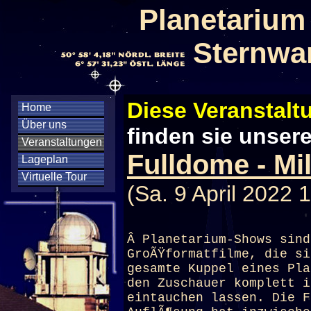
Planetarium
Sternwa
Diese Veranstaltu
Home
Über uns
finden sie unser
Veranstaltungen
Fulldome - Mi
Lageplan
Virtuelle Tour
(Sa. 9 April 2022 
Â
Planetarium
-Shows sind
GroÃŸformatfilme, die si
gesamte Kuppel eines
Pla
den Zuschauer komplett i
eintauchen lassen. Die F