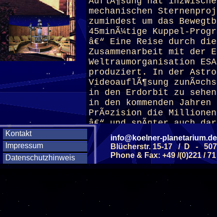
AuflÃ¶sung hat inzwische
mechanischen Sternenproj
zumindest um das Bewegt
45minÃ¼tige Kuppel-Progr
â€“ Eine Reise durch die
Zusammenarbeit mit der E
Weltraumorganisation ESA
produziert. In der Astro
VideoauflÃ¶sung zunÃ¤chs
in den Erdorbit zu sehen
in den kommenden Jahren 
PrÃ¤zision die Millionen
â€“ und spÃ¤ter auch dar
kosmische Landkarte verm
Kontakt
info@koelner-planetarium.de
muss allerdings nicht so
Impressum
Blücherstr. 15-17 / D - 50
begibt sich in der Schau
Phone & Fax: +49 /(0)221 / 71
Datenschutzhinweis
spektakulÃ¤re Raumfahrt 
durch geheimnisvolle Neb
und weiÃŸen Zwergen, an 
LÃ¶chern.