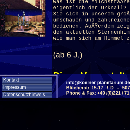
Was ist die MilchstraÃŸe
eigentlich der Urknall? 
Sie sich in unserem groÃ
umschauen und zahlreiche
bedienen. AuÃŸerdem zei
den aktuellen Sternenhim
wie man sich am Himmel z
(ab 6 J.)
Diese Veranstaltu
Kontakt
info@koelner-planetarium.de
Klicken Sie Hier
f
Impressum
Blücherstr. 15-17 / D - 50
Phone & Fax: +49 /(0)221 / 71
Datenschutzhinweis
Diese Veranstalt
Wochentag