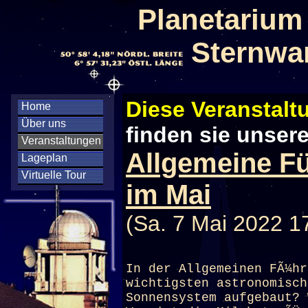
Planetarium
Sternwa
Diese Veranstaltu
Home
Über uns
finden sie unser
Veranstaltungen
Allgemeine F
Lageplan
Virtuelle Tour
im Mai
(Sa. 7 Mai 2022 1
In der Allgemeinen FÃ¼hr
wichtigsten astronomisch
Sonnensystem aufgebaut? 