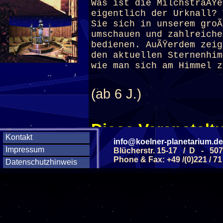
Was ist die MilchstraÃŸe
eigentlich der Urknall? 
Sie sich in unserem groÃ
umschauen und zahlreiche
bedienen. AuÃŸerdem zei
den aktuellen Sternenhim
wie man sich am Himmel z
(ab 6 J.)
Diese Veranstaltu
Kontakt
info@koelner-planetarium.de
Klicken Sie Hier
f
Impressum
Blücherstr. 15-17 / D - 50
Phone & Fax: +49 /(0)221 / 71
Datenschutzhinweis
Diese Veranstalt
Wochentag