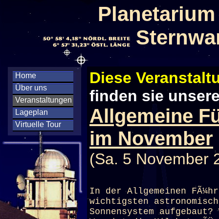
Planetarium
Sternwa
Diese Veranstaltu
Home
Über uns
finden sie unser
Veranstaltungen
Allgemeine F
Lageplan
Virtuelle Tour
im November
(Sa. 5 November 
In der Allgemeinen FÃ¼hr
wichtigsten astronomisch
Sonnensystem aufgebaut? 