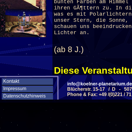
bunten Farben am Himmel 
ihren GÃ¶ttern zu. In di
was es mit Polarlichtern
unser Stern, die Sonne, 
schauen uns beeindrucken
Lichter an.
(ab 8 J.)
Diese Veranstaltu
Klicken Sie Hier
f
Kontakt
info@koelner-planetarium.de
Impressum
Blücherstr. 15-17 / D - 50
Phone & Fax: +49 /(0)221 / 71
Datenschutzhinweis
Diese Veranstalt
Wochentag