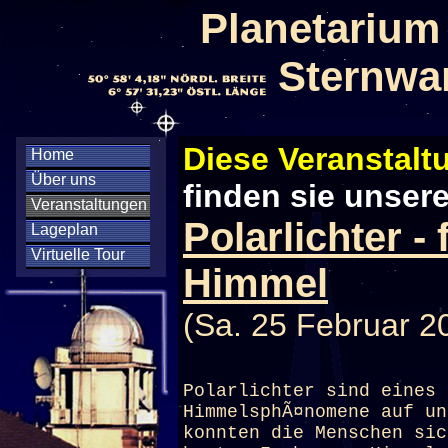
Planetarium
Sternwa
Diese Veranstaltu
Home
Über uns
finden sie unser
Veranstaltungen
Polarlichter -
Lageplan
Virtuelle Tour
Himmel
(Sa. 25 Februar 2
Polarlichter sind eines 
HimmelsphÃ¤nomene auf un
konnten die Menschen sic