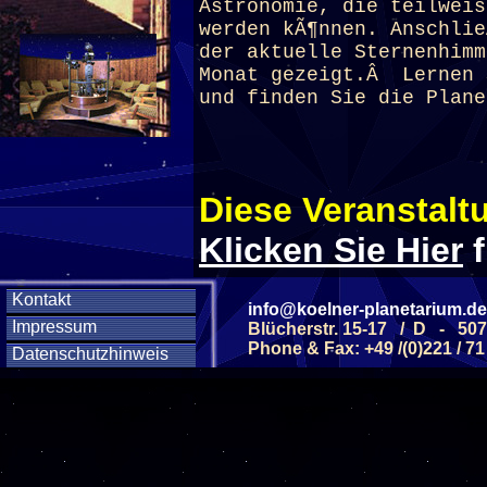
Astronomie, die teilweis
werden kÃ¶nnen. Anschli
der aktuelle Sternenhimm
Monat gezeigt.Â Lernen 
und finden Sie die Plane
Diese Veranstaltu
Klicken Sie Hier
f
Kontakt
info@koelner-planetarium.de
Diese Veranstalt
Impressum
Blücherstr. 15-17 / D - 50
Phone & Fax: +49 /(0)221 / 71
Datenschutzhinweis
Wochentag
SAMSTAG
0