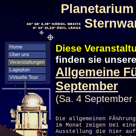
Planetarium
Sternwa
Diese Veranstaltu
Home
Über uns
finden sie unser
Veranstaltungen
Allgemeine F
Lageplan
Virtuelle Tour
September
(Sa. 4 September 
Die allgemeinen FÃ¼hrung
im Monat zeigen bei eine
Ausstellung die hier auf