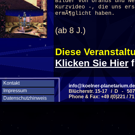
Bilder von Uranus und Ne
Kurzvideo -, die uns ers
ermÃ¶glicht haben.
(ab 8 J.)
Diese Veranstaltu
Klicken Sie Hier
f
Diese Veranstalt
Kontakt
info@koelner-planetarium.de
Impressum
Blücherstr. 15-17 / D - 50
Phone & Fax: +49 /(0)221 / 71
Datenschutzhinweis
Wochentag
SAMSTAG
12
SAMSTAG
05