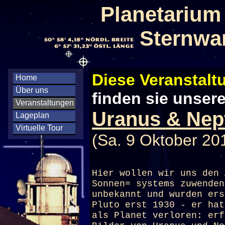
Planetarium
Sternwa
Diese Veranstaltu
Home
Über uns
finden sie unser
Veranstaltungen
Uranus & Nept
Lageplan
Virtuelle Tour
(Sa. 9 Oktober 20
Hier wollen wir uns den 
Sonnen= systems zuwenden
unbekannt und wurden ers
Pluto erst 1930 - er hat
als Planet verloren: erf