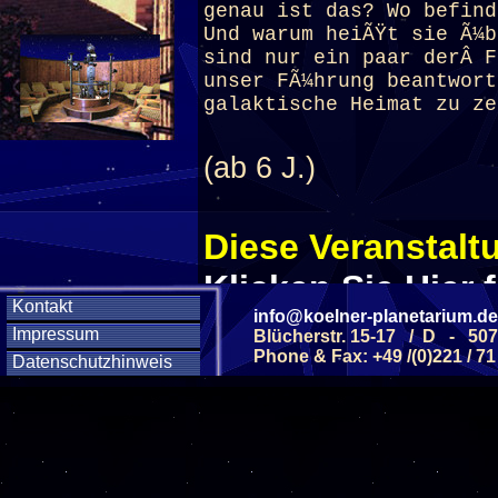
genau ist das? Wo befind
Und warum heiÃŸt sie Ã¼b
sind nur ein paar derÂ F
unser FÃ¼hrung beantwort
galaktische Heimat zu ze
(ab 6 J.)
Diese Veranstaltu
Klicken Sie Hier
f
Kontakt
info@koelner-planetarium.de
Impressum
Blücherstr. 15-17 / D - 50
Phone & Fax: +49 /(0)221 / 71
Diese Veranstalt
Datenschutzhinweis
Wochentag
SAMSTAG
12