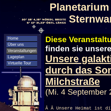
Planetarium
Sternwa
Diese Veranstaltu
Home
Über uns
finden sie unser
Veranstaltungen
Unsere galakt
Lageplan
Virtuelle Tour
durch das So
Milchstraße
(Mi. 4 September 
Â Â Unsere Heimat ist di