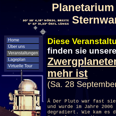
Planetarium
Sternwa
Diese Veranstaltu
Home
Über uns
finden sie unser
Veranstaltungen
Zwergplaneten
Lageplan
Virtuelle Tour
mehr ist
(Sa. 28 September
Â Der Pluto war fast sie
und wurde im Jahre 2006 
degradiert. Wie kam es d