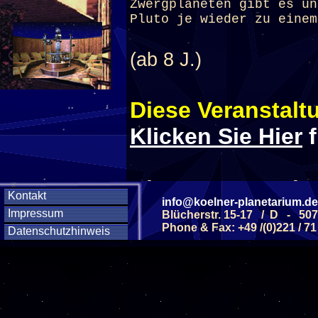
Zwergplaneten gibt es un
Pluto je wieder zu einem
(ab 8 J.)
Diese Veranstaltu
Klicken Sie Hier
f
Diese Veranstalt
Kontakt
info@koelner-planetarium.de
Impressum
Blücherstr. 15-17 / D - 50
Wochentag
Phone & Fax: +49 /(0)221 / 71
Datenschutzhinweis
SAMSTAG
31
SAMSTAG
17