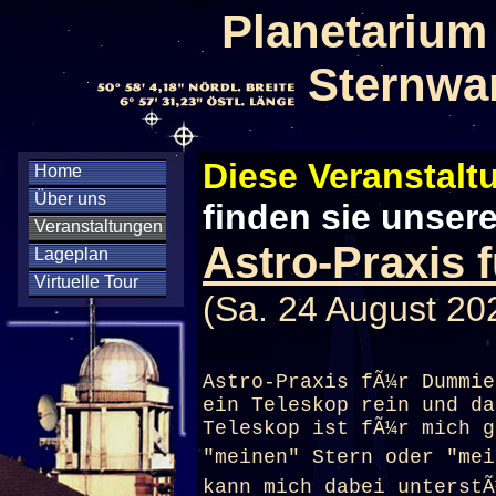
Planetarium
Sternwa
Diese Veranstaltu
Home
Über uns
finden sie unser
Veranstaltungen
Astro-Praxis
Lageplan
Virtuelle Tour
(Sa. 24 August 20
Astro-Praxis fÃ¼r Dummie
ein Teleskop rein und da
Teleskop ist fÃ¼r mich g
"meinen" Stern oder "mei
kann mich dabei unterstÃ