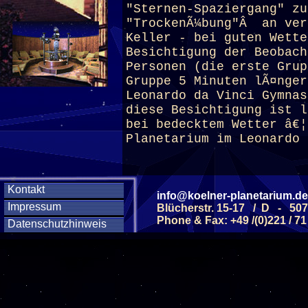
"Sternen-Spaziergang" zu
"TrockenÃ¼bung"Â an ver
Keller - bei guten Wette
Besichtigung der Beobach
Personen (die erste Grup
Gruppe 5 Minuten lÃ¤nge
Leonardo da Vinci Gymnas
diese Besichtigung ist l
bei bedecktem Wetter â€¦
Planetarium
im Leonardo 
Kontakt
info@koelner-planetarium.de
Diese Veranstaltu
Impressum
Blücherstr. 15-17 / D - 50
Phone & Fax: +49 /(0)221 / 71
Datenschutzhinweis
Klicken Sie Hier
f
Diese Veranstalt