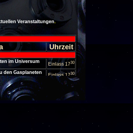
aktuellen Veranstaltungen
.
a
Uhrzeit
lten im Universum
30
Einlass 17
 zu den Gasplaneten
30
Einlass 17
ten in unserem
30
stem
Einlass 17
l im Weltall
30
Einlass 17
Sternhimmel im
30
er
Einlass 17
escheibungen