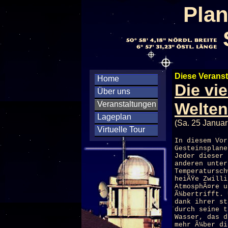
Plan
Diese Veranst
Home
Die vi
Über uns
Veranstaltungen
Welte
Lageplan
(Sa. 25 Januar
Virtuelle Tour
In diesem Vor
Gesteinsplane
Jeder dieser 
anderen unter
Temperatursch
heiÃŸe Zwilli
AtmosphÃ¤re u
Ã¼bertrifft. 
dank ihrer st
durch seine t
Wasser, das d
mehr Ã¼ber di