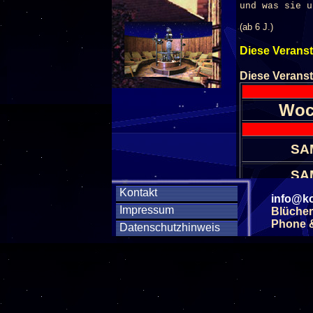
und was sie u
(ab 6 J.)
Diese Veranst
Diese Veranst
Woc
SA
SA
Kontakt
info@ko
SA
Impressum
Blücher
Phone & 
Datenschutzhinweis
SA
SA