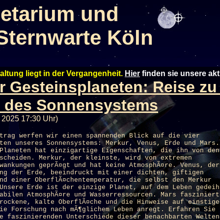
etarium und
Sternwarte Köln
altung liegt in der Vergangenheit.
Hier
finden sie unsere ak
er Gesteinsplaneten: Reise zu
n des Sonnensystems
 2025 17:30 Uhr)
trag werfen wir einen spannenden Blick auf die vier
ten unseres Sonnensystems: Merkur, Venus, Erde und Mars.
Planeten hat einzigartige Eigenschaften, die ihn von den
scheiden. Merkur, der kleinste, wird von extremen
wankungen geprÃ¤gt und hat keine AtmosphÃ¤re. Venus, der
ng der Erde, beeindruckt mit einer dichten, giftigen
nd einer OberflÃ¤chentemperatur, die selbst den Merkur
Unsere Erde ist der einzige Planet, auf dem Leben gedeih
abilen AtmosphÃ¤re und Wasserressourcen. Mars fasziniert
rockene, kalte OberflÃ¤che und die Hinweise auf einstige
ie Forschung nach mÃ¶glichem Leben anregt. Erfahren Sie
e faszinierenden Unterschiede dieser benachbarten Welten