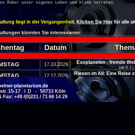
ns Ã¼ber unser eigenes Leben und Klima verraten.
altung liegt in der Vergangenheit.
Klicken Sie Hier
für alle 
altungen könnten Sie interessieren:
hentag
Datum
Them
Exoplaneten - fremde We
MSTAG
17.10.2026
(ab 8 J.)
Riesen im All: Eine Reise
MSTAG
12.12.2026
(ab 8 J.)
Monde - kleine Traban
elner-planetarium.de
MSTAG
26.09.2026
Sonnensy
str. 15-17 / D - 50733 Köln
(ab 6 J.)
Fax: +49 /(0)221 / 71 66 14 29
Faszinierende Nebe
MSTAG
28.11.2026
(ab 8 J.)
Allgemeine Führung - 
MSTAG
05.09.2026
Septemb
(ab 6 J.)
Alle Veranstaltungen
Alle Veranstaltungs B