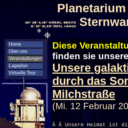
Planetarium
Sternwa
Diese Veranstaltu
Home
Über uns
finden sie unser
Veranstaltungen
Unsere galakt
Lageplan
Virtuelle Tour
durch das So
Milchstraße
(Mi. 12 Februar 2
Â Â Unsere Heimat ist di