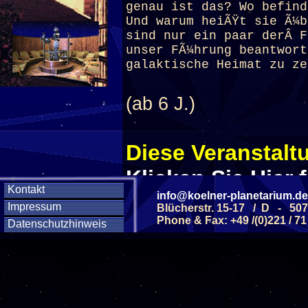
genau ist das? Wo befind
Und warum heiÃŸt sie Ã¼b
sind nur ein paar derÂ F
unser FÃ¼hrung beantwort
galaktische Heimat zu ze
(ab 6 J.)
Diese Veranstaltu
Klicken Sie Hier
f
Kontakt
info@koelner-planetarium.de
Impressum
Blücherstr. 15-17 / D - 50
Phone & Fax: +49 /(0)221 / 71
Diese Veranstalt
Datenschutzhinweis
Wochentag
SAMSTAG
12