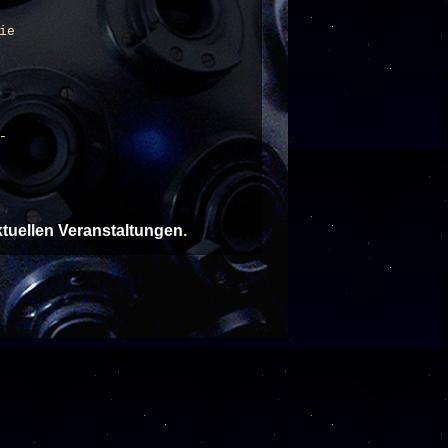
ie
-
aktuellen Veranstaltungen
.
a
Uhrzeit
l im Weltall
30
Einlass 17
Sternhimmel im
30
er
Einlass 17