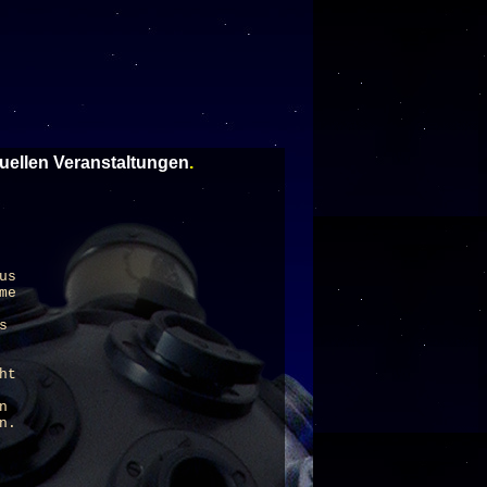
tuellen Veranstaltungen
.
us
me
s
ht
n
n.