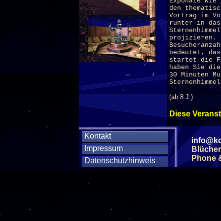
Exponate wie 
den thematisc
Vortrag im V
runter in da
Sternenhimmel
projizieren.
Besucheranzah
bedeutet, das
startet die 
haben Sie die
30 Minuten Mu
Sternenhimmel
(ab 8 J.)
Diese Veranst
Diese Veranst
Kontakt
info@ko
Impressum
Blücher
Woc
Phone & 
Datenschutzhinweis
SA
SA