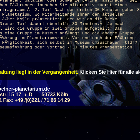
Planeten, Galaxien oder Schwarze LÃ¶cher anschauen. Bei
hen FÃ¼hrungen lauschen Sie alternativ zuerst einem
ortragsraum.Â 2. Teil Nach den ersten 30 Minuten gehen S
s
Planetarium
, wo Mitarbeitende Ihnen den aktuellen
 Ã¼ber KÃ¶ln prÃ¤sentiert, den wir an die Decke
 Dieser Teil dauert ebenfalls 30 Minuten.Â Je nach
l wird die Gruppe in zwei Gruppen aufgeteilt. Das
s eine Gruppe im Museum anfÃ¤ngt und die andere Gruppe
FÃ¼hrung im
Planetarium
sraum. Vor und nach der FÃ¼hrung
 MÃ¶glichkeit, sich selbst im Museum umzuschauen. tldr? 
seumsfÃ¼hrung oder Vortrag - 30 Minuten PrÃ¤sentation
altung liegt in der Vergangenheit.
Klicken Sie Hier
für alle 
altungen könnten Sie interessieren:
elner-planetarium.de
str. 15-17 / D - 50733 Köln
hentag
Datum
Them
Fax: +49 /(0)221 / 71 66 14 29
Faszinierende Nebe
MSTAG
28.11.2026
(ab 8 J.)
Allgemeine Führung - 
MSTAG
05.09.2026
Septemb
(ab 6 J.)