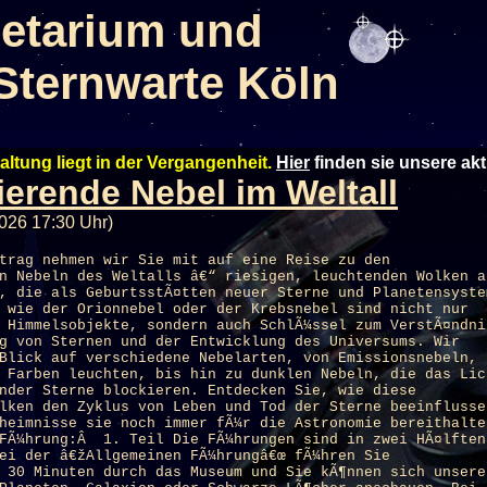
etarium und
Sternwarte Köln
altung liegt in der Vergangenheit.
Hier
finden sie unsere ak
ierende Nebel im Weltall
026 17:30 Uhr)
trag nehmen wir Sie mit auf eine Reise zu den
n Nebeln des Weltalls â€“ riesigen, leuchtenden Wolken a
, die als GeburtsstÃ¤tten neuer Sterne und Planetensyste
 wie der Orionnebel oder der Krebsnebel sind nicht nur
 Himmelsobjekte, sondern auch SchlÃ¼ssel zum VerstÃ¤ndni
g von Sternen und der Entwicklung des Universums. Wir
Blick auf verschiedene Nebelarten, von Emissionsnebeln,
 Farben leuchten, bis hin zu dunklen Nebeln, die das Lic
nder Sterne blockieren. Entdecken Sie, wie diese
lken den Zyklus von Leben und Tod der Sterne beeinflusse
heimnisse sie noch immer fÃ¼r die Astronomie bereithalte
 FÃ¼hrung:Â 1. Teil Die FÃ¼hrungen sind in zwei HÃ¤lften
ei der â€žAllgemeinen FÃ¼hrungâ€œ fÃ¼hren Sie
 30 Minuten durch das Museum und Sie kÃ¶nnen sich unsere