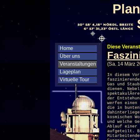
Plan
Diese Veranst
Home
Faszin
Über uns
Veranstaltungen
(Sa. 14 März 2
Lageplan
In diesem Vor
Virtuelle Tour
faszinierende
Gas und Staub
dienen. Nebel
spektakulÃ¤re
der Entstehun
werfen einen 
die in bunten
dahinterliege
kosmischen Wo
und welche Ge
Ablauf einer
aufgeteilt. B
Mitarbeitende