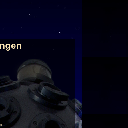
ungen
______
n