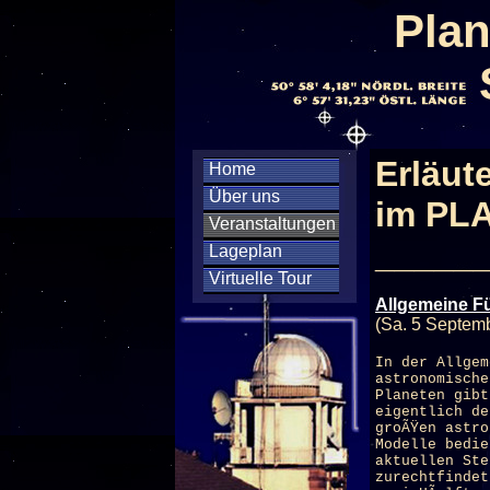
Plan
Erläut
Home
Über uns
im PL
Veranstaltungen
_____
Lageplan
Virtuelle Tour
Allgemeine F
(Sa. 5 Septem
In der Allgem
astronomische
Planeten gibt
eigentlich de
groÃŸen astro
Modelle bedi
aktuellen Ste
zurechtfinde