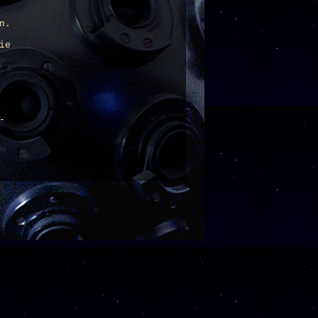
n.
ie
-
___
d