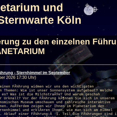
etarium und
Sternwarte Köln
erung zu den einzelnen Führ
ANETARIUM
_________________________
ührung - Sternhimmel im September
ber 2026 17:30 Uhr)
einen FÃ¼hrung widmen wir uns den wichtigsten
n Themen: Wie ist unser Sonnensystem aufgebaut? Welche
 es? Was ist die MilchstraÃŸe? Und warum geschah
r Urknall? Vor der FÃ¼hrung kÃ¶nnen Sie sich in unserem
nomischen Museum umschauen und zahlreiche interaktive
enen. AuÃŸerdem zeigen wir Ihnen im
Planetarium
den
rnenhimmel und erklÃ¤ren Ihnen, wie man sich am Himmel
t. Ablauf einer FÃ¼hrung:Â 1. Teil Die FÃ¼hrungen sind i