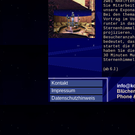
zwei HÃ¤lften
Sie Mitarbeit
unsere Expona
Bei den thema
Vortrag im V
runter in da
Sternenhimmel
projizieren.
Besucheranzah
bedeutet, das
startet die 
haben Sie die
30 Minuten Mu
Sternenhimmel
(ab 6 J.)
___________
Kontakt
Galaxien - Ste
info@ko
Impressum
(Sa. 12 Septe
Blücher
Phone & 
Datenschutzhinweis
Â Unsere Milc
enthÃ¤lt fast
Vergleich zu 
entfÃ¼hren wi
Sterneninsel 
bewegen.
(ab 8 J.)