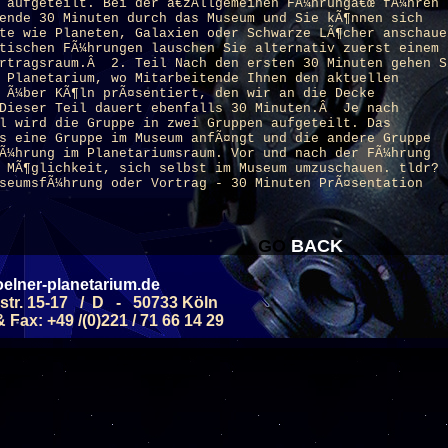
 aufgeteilt. Bei der â€žAllgemeinen FÃ¼hrungâ€œ fÃ¼hren
ende 30 Minuten durch das Museum und Sie kÃ¶nnen sich
te wie Planeten, Galaxien oder Schwarze LÃ¶cher anschaue
tischen FÃ¼hrungen lauschen Sie alternativ zuerst einem
ortragsraum.Â 2. Teil Nach den ersten 30 Minuten gehen S
s
Planetarium
, wo Mitarbeitende Ihnen den aktuellen
 Ã¼ber KÃ¶ln prÃ¤sentiert, den wir an die Decke
 Dieser Teil dauert ebenfalls 30 Minuten.Â Je nach
l wird die Gruppe in zwei Gruppen aufgeteilt. Das
s eine Gruppe im Museum anfÃ¤ngt und die andere Gruppe
FÃ¼hrung im
Planetarium
sraum. Vor und nach der FÃ¼hrung
 MÃ¶glichkeit, sich selbst im Museum umzuschauen. tldr? 
seumsfÃ¼hrung oder Vortrag - 30 Minuten PrÃ¤sentation
GO
BACK
__________________________________________________
rneninseln im All
elner-planetarium.de
mber 2026 17:30 Uhr)
str. 15-17 / D - 50733 Köln
Fax: +49 /(0)221 / 71 66 14 29
hstraÃŸe ist eine von Milliarden Galaxien im Kosmos und
 200 Milliarden Sterne. Doch unsere MilchstraÃŸe ist im
anderen eine relativ kleine Galaxie. In dieser FÃ¼hrung
r Sie zu fernen Galaxien und erklÃ¤ren, was es mit den
genau auf sich hat und wie diese sich im All anordnen un