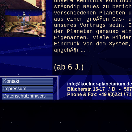
unsere Kenntnis kontinui
stÃ¤ndig Neues zu berich
verschiedenen Planeten u
aus einer groÃŸen Gas- u
unseres Vortrags sein. E
der Planeten genauso ein
Eigenarten. Viele Bilder
Eindruck von dem System,
angehÃ¶rt.
(ab 6 J.)
Kontakt
info@koelner-planetarium.de
Diese Veranstaltu
Impressum
Blücherstr. 15-17 / D - 50
Phone & Fax: +49 /(0)221 / 71
Datenschutzhinweis
Klicken Sie Hier
f
Diese Veranstalt