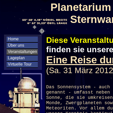
Planetarium
Sternwa
Diese Veranstaltu
Home
Über uns
finden sie unser
Veranstaltungen
Eine Reise d
Lageplan
Virtuelle Tour
(Sa. 31 März 2012
Das Sonnensystem - auch 
genannt - umfasst neben 
Sonne, die sie umkreisen
Monde, Zwergplaneten sow
Meteoriten. Vor allem du