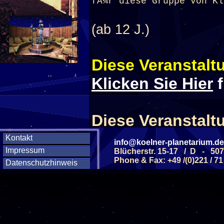
fÃ¼r diese Gruppe von Kl
(ab 12 J.)
Diese Veranstaltu
Klicken Sie Hier
f
Diese Veranstalt
Kontakt
info@koelner-planetarium.de
Wochentag
Impressum
Blücherstr. 15-17 / D - 50
Phone & Fax: +49 /(0)221 / 71
Datenschutzhinweis
SAMSTAG
05
SAMSTAG
12