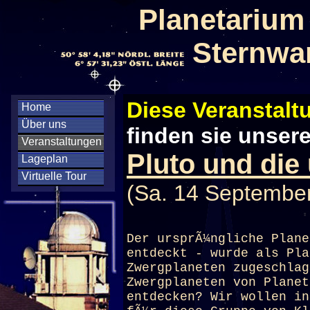
Planetarium
Sternwa
Diese Veranstaltu
Home
Über uns
finden sie unser
Veranstaltungen
Pluto und die
Lageplan
Virtuelle Tour
(Sa. 14 September
Der ursprÃ¼ngliche Plane
entdeckt - wurde als Pla
Zwergplaneten zugeschlag
Zwergplaneten von Planet
entdecken? Wir wollen in