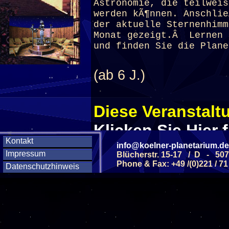
Astronomie, die teilweis
werden kÃ¶nnen. Anschli
der aktuelle Sternenhimm
Monat gezeigt.Â Lernen 
und finden Sie die Plane
(ab 6 J.)
Diese Veranstaltu
Klicken Sie Hier
f
Kontakt
info@koelner-planetarium.de
Impressum
Blücherstr. 15-17 / D - 50
Diese Veranstalt
Phone & Fax: +49 /(0)221 / 71
Datenschutzhinweis
Wochentag