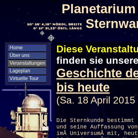
Planetarium
Sternwa
Diese Veranstaltu
Home
Über uns
finden sie unser
Veranstaltungen
Geschichte de
Lageplan
Virtuelle Tour
bis heute
(Sa. 18 April 2015
Die Sternkunde bestimmt 
und seine Auffassung von
imÂ UniversumÂ mit, heut