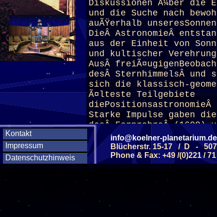
Diskussionen Ã¼ber die E
und die Suche nach bewoh
auÃŸerhalb unseresSonnen
DieÂ AstronomieÂ entstan
aus der Einheit von Sonn
und kultischer Verehrung
AusÂ freiÃ¤ugigenBeobach
desÂ SternhimmelsÂ und s
sich die klassisch-geome
Ã¤lteste Teilgebiete
diePositionsastronomieÂ 
Starke Impulse gaben die
desÂ FernrohrsÂ (1609) u
Kontakt
bis hin zur modernenÂ As
info@koelner-planetarium.de
vonÂ Radio-Â undÂ Weltr
Impressum
Blücherstr. 15-17 / D - 50
Phone & Fax: +49 /(0)221 / 71
Datenschutzhinweis
(ab 12 J.)
Diese Veranstaltu