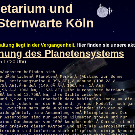
etarium und
Sternwarte Köln
altung liegt in der Vergangenheit.
Hier
finden sie unsere ak
hung des Planetensystems
5 17:30 Uhr)
nÃ¤chsten befinden sich
erdÃ¤hnlichenÂ PlanetenÂ MerkurÂ (Abstand zur Sonne
km, beziehungsweise 0,39Â AE),Â VenusÂ (108,2Â Ã—
72Â AE),Â ErdeÂ (149,6Â Ã—Â 106Â km, 1Â AE)
,9Â Ã—Â 106Â km, 1,52Â AE). Ihr Durchmesser betrÃ¤gt
8Â km und 12.756Â km, ihre Dichte zwischen
und 5,52Â g/cm3. Innerhalb derÂ habitablen ZoneÂ um die
n sich jedoch nur die Erde und, je nach Modell, noch gan
s. Zwischen Mars undÂ JupiterÂ befindet sich der so
oidengÃ¼rtel, eine Ansammlung vonÂ Kleinplaneten. Die
r Asteroiden sind nur wenige Kilometer groÃŸÂ und nur
einen Durchmesser von 100Â km oder mehr.Â CeresÂ ist mit
der grÃ¶ÃŸte dieser KÃ¶rper und gilt als Zwergplanet. Di
teroiden sind teilweise stark elliptisch, einige kreuzen