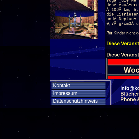
sogar die Mer
denÂ Ã¤uÃŸere
Â 106Â km, 5,
die Eisriesen
undÂ NeptunÂ 
0,7Â g/cm3Â u
(für Kinder nicht g
Diese Veranst
Diese Veranst
Woc
Kontakt
SA
info@ko
Impressum
Blücher
SA
Phone & 
Datenschutzhinweis
SA
SA