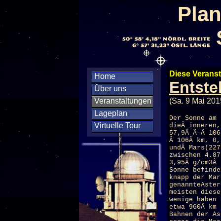
Plan
Diese Veranst
Home
Entste
Über uns
Veranstaltungen
(Sa. 9 Mai 201
Lageplan
Der Sonne am 
Virtuelle Tour
dieÂ inneren,
57,9Â Ã—Â 106
Â 106Â km, 0,
undÂ Mars(227
zwischen 4.87
3,95Â g/cm3Â 
Sonne befinde
knapp der Mar
genannteAster
meisten diese
wenige haben 
etwa 960Â km 
Bahnen der As