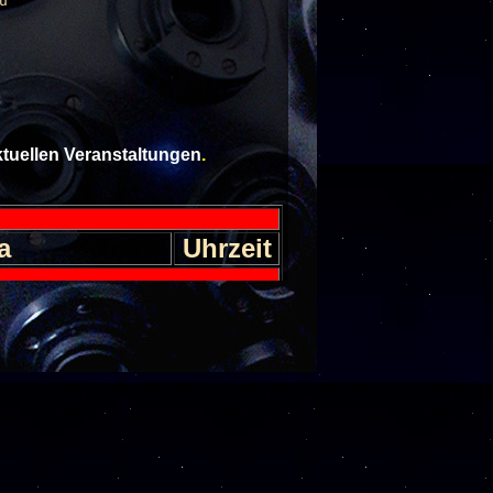
u
aktuellen Veranstaltungen
.
a
Uhrzeit
l im Weltall
30
Einlass 17
 zu den Gasplaneten
30
Einlass 17
 Sternhimmel im
30
er
Einlass 17
nseln im All
30
Einlass 17
 Sternhimmel im