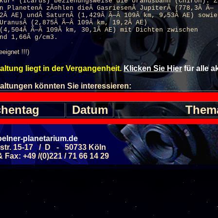
kur- (Icarus) beziehungsweise die Uranusbahn (Chiron). Z
n PlanetenÂ zÃ¤hlen dieÂ GasriesenÂ JupiterÂ (778,3Â Ã—
2Â AE) undÂ SaturnÂ (1,429Â Ã—Â 109Â km, 9,53Â AE) sowie
UranusÂ (2,875Â Ã—Â 109Â km, 19,2Â AE)
(4,504Â Ã—Â 109Â km, 30,1Â AE) mit Dichten zwischen
nd 1,66Â g/cm3.
eeignet !!!)
altung liegt in der Vergangenheit.
Klicken Sie Hier
für alle 
altungen könnten Sie interessieren:
hentag
Datum
Them
Faszinierende Nebe
MSTAG
28.11.2026
elner-planetarium.de
(ab 8 J.)
str. 15-17 / D - 50733 Köln
Riesen im All: Eine Reise
MSTAG
12.12.2026
Fax: +49 /(0)221 / 71 66 14 29
(ab 8 J.)
Allgemeine Führung -
MSTAG
05.09.2026
Septemb
(ab 6 J.)
Galaxien - Sterneni
MSTAG
12.09.2026
(ab 8 J.)
Allgemeine Führung -