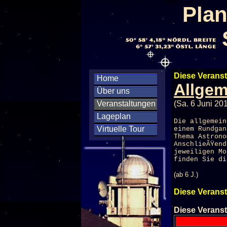
Plan
Diese Veranst
Home
Allgem
Über uns
Veranstaltungen
(Sa. 6 Juni 20
Lageplan
Die allgemein
Virtuelle Tour
einem Rundgan
Thema Astrono
AnschlieÃŸen
jeweiligen M
finden Sie di
(ab 6 J.)
Diese Veranst
Diese Veranst