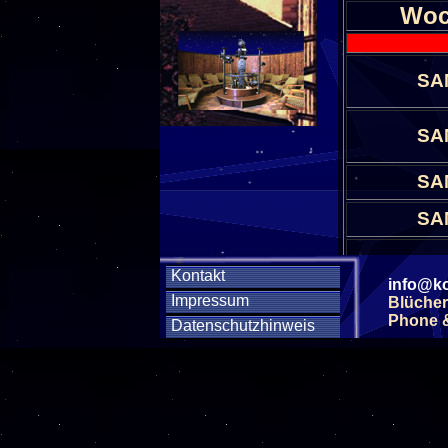
Woc
SA
SA
SA
SA
SA
Kontakt
info@ko
Impressum
Blücher
SA
Phone & 
Datenschutzhinweis
SA