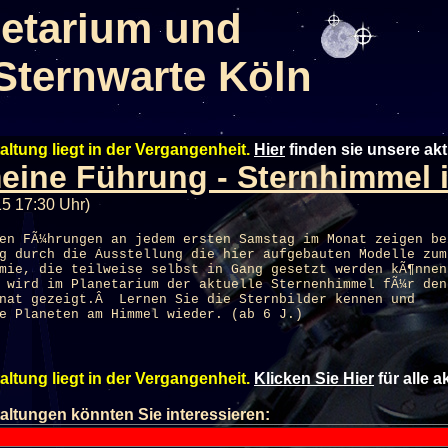
etarium und
Sternwarte Köln
altung liegt in der Vergangenheit.
Hier
finden sie unsere ak
eine Führung - Sternhimmel 
15 17:30 Uhr)
en FÃ¼hrungen an jedem ersten Samstag im Monat zeigen be
g durch die Ausstellung die hier aufgebauten Modelle zum
mie, die teilweise selbst in Gang gesetzt werden kÃ¶nnen
d wird im
Planetarium
der aktuelle Sternenhimmel fÃ¼r den
onat gezeigt.Â Lernen Sie die Sternbilder kennen und
e Planeten am Himmel wieder. (ab 6 J.)
altung liegt in der Vergangenheit.
Klicken Sie Hier
für alle 
altungen könnten Sie interessieren: