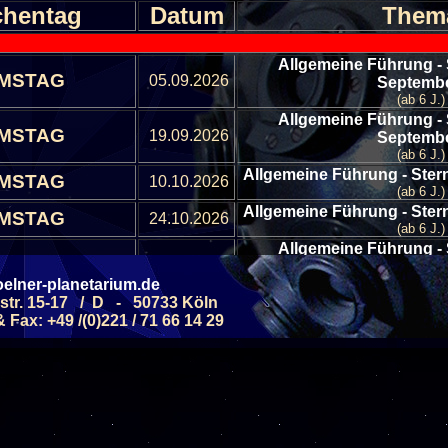
hentag
Datum
Them
Allgemeine Führung -
MSTAG
05.09.2026
Septemb
(ab 6 J.)
Allgemeine Führung -
MSTAG
19.09.2026
Septemb
(ab 6 J.)
Allgemeine Führung - Ste
MSTAG
10.10.2026
(ab 6 J.)
Allgemeine Führung - Ste
MSTAG
24.10.2026
(ab 6 J.)
Allgemeine Führung -
MSTAG
07.11.2026
Novemb
elner-planetarium.de
(ab 6 J.)
str. 15-17 / D - 50733 Köln
Allgemeine Führung -
MSTAG
21.11.2026
Fax: +49 /(0)221 / 71 66 14 29
Novemb
(ab 6 J.)
Allgemeine Führung -
MSTAG
05.12.2026
Dezemb
(ab 6 J.)
Alle Veranstaltungen
Alle Veranstaltungs B