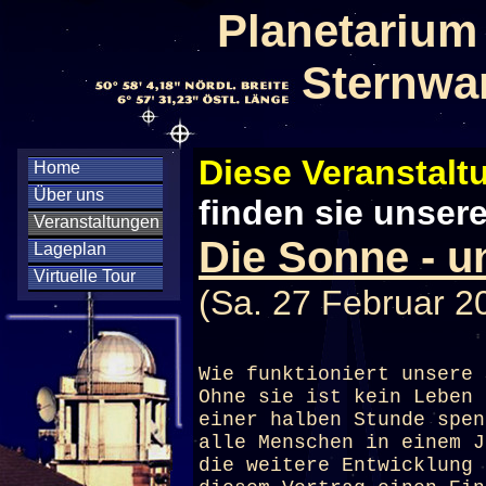
Planetarium
Sternwa
Diese Veranstaltu
Home
Über uns
finden sie unser
Veranstaltungen
Die Sonne - u
Lageplan
Virtuelle Tour
(Sa. 27 Februar 2
Wie funktioniert unsere 
Ohne sie ist kein Leben 
einer halben Stunde spen
alle Menschen in einem J
die weitere Entwicklung 