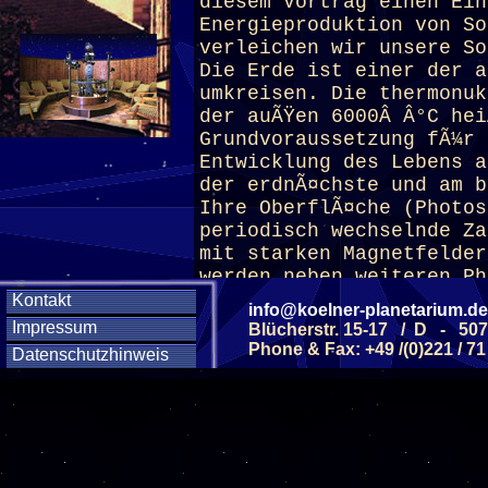
diesem Vortrag einen Ein
Energieproduktion von So
verleichen wir unsere So
Die Erde ist einer der a
umkreisen. Die thermonuk
der auÃŸen 6000Â Â°C hei
Grundvoraussetzung fÃ¼r 
Entwicklung des Lebens a
der erdnÃ¤chste und am b
Ihre OberflÃ¤che (Photos
periodisch wechselnde Za
mit starken Magnetfelder
werden neben weiteren Ph
SonnenaktivitÃ¤t bezeich
Kontakt
info@koelner-planetarium.de
Impressum
Blücherstr. 15-17 / D - 50
Phone & Fax: +49 /(0)221 / 71
Datenschutzhinweis
(ab 12 J.)
Diese Veranstaltu
Klicken Sie Hier
f