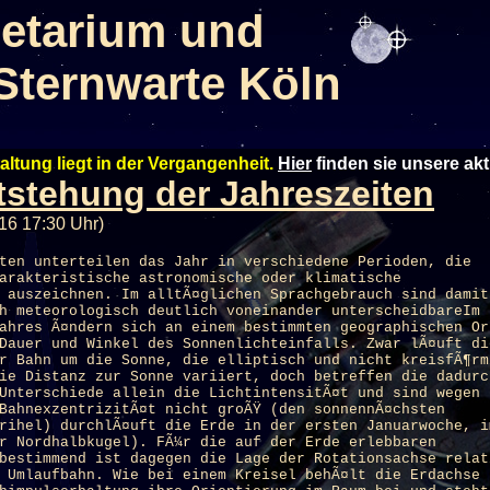
etarium und
Sternwarte Köln
altung liegt in der Vergangenheit.
Hier
finden sie unsere ak
tstehung der Jahreszeiten
16 17:30 Uhr)
ten unterteilen das Jahr in verschiedene Perioden, die
arakteristische astronomische oder klimatische
 auszeichnen. Im alltÃ¤glichen Sprachgebrauch sind damit
h meteorologisch deutlich voneinander unterscheidbareIm
ahres Ã¤ndern sich an einem bestimmten geographischen Or
Dauer und Winkel des Sonnenlichteinfalls. Zwar lÃ¤uft di
r Bahn um die Sonne, die elliptisch und nicht kreisfÃ¶rm
ie Distanz zur Sonne variiert, doch betreffen die dadurc
Unterschiede allein die LichtintensitÃ¤t und sind wegen
BahnexzentrizitÃ¤t nicht groÃŸ (den sonnennÃ¤chsten
rihel) durchlÃ¤uft die Erde in der ersten Januarwoche, i
r Nordhalbkugel). FÃ¼r die auf der Erde erlebbaren
bestimmend ist dagegen die Lage der Rotationsachse relat
 Umlaufbahn. Wie bei einem Kreisel behÃ¤lt die Erdachse