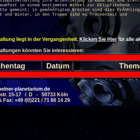
himpulserhaltung ihre Orientierung im Raum bei und steht
aumfest in einem bestimmten Winkel zur Ekliptikebene
tte gemeint; in gemÃ¤ÃŸigten Breiten sind dies FrÃ¼hling
t und Winter, in den Tropen sind es Trockenzeit und
altung liegt in der Vergangenheit.
Klicken Sie Hier
für alle 
altungen könnten Sie interessieren:
hentag
Datum
Them
Faszinierende Nebe
MSTAG
28.11.2026
(ab 8 J.)
elner-planetarium.de
Riesen im All: Eine Reise
MSTAG
str. 15-17 / D - 50733 Köln
12.12.2026
(ab 8 J.)
Fax: +49 /(0)221 / 71 66 14 29
Allgemeine Führung -
MSTAG
05.09.2026
Septemb
(ab 6 J.)
Galaxien - Sterneni
MSTAG
12.09.2026
(ab 8 J.)
Allgemeine Führung -
MSTAG
19.09.2026
Septemb