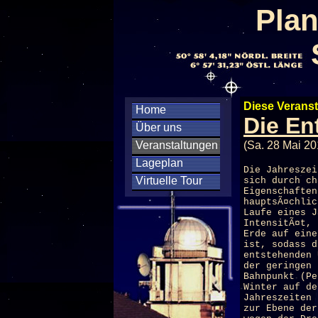
Plan
Diese Veranst
Home
Die En
Über uns
Veranstaltungen
(Sa. 28 Mai 20
Lageplan
Die Jahreszei
Virtuelle Tour
sich durch ch
Eigenschaften
hauptsÃ¤chlic
Laufe eines J
IntensitÃ¤t, 
Erde auf eine
ist, sodass d
entstehenden 
der geringen 
Bahnpunkt (Pe
Winter auf de
Jahreszeiten 
zur Ebene der