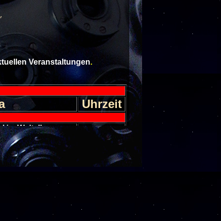
,
aktuellen Veranstaltungen
.
a
Uhrzeit
l im Weltall
30
Einlass 17
 zu den Gasplaneten
30
Einlass 17
 Sternhimmel im
30
er
Einlass 17
nseln im All
30
Einlass 17
 Sternhimmel im
30
er
Einlass 17