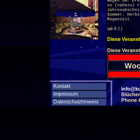
wegen der Dre
so (nahezu) r
Jahresabschni
Sommer, Herbs
Regenzeit.
(ab 8 J.)
Diese Veranst
Diese Veranst
Woc
SA
Kontakt
info@ko
Impressum
SA
Blücher
Phone & 
Datenschutzhinweis
SA
SA
SA