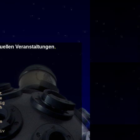
tuellen Veranstaltungen
.
t
e
ig
h
m
iv