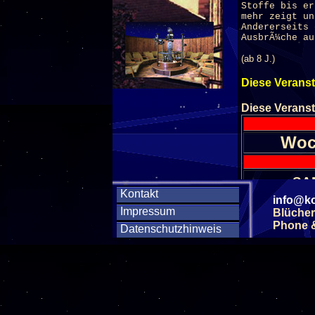
Stoffe bis er
mehr zeigt un
Andererseits 
AusbrÃ¼che au
(ab 8 J.)
Diese Veranst
Diese Veranst
Woc
SA
Kontakt
info@ko
Impressum
Blücher
SA
Phone & 
Datenschutzhinweis
SA
SA