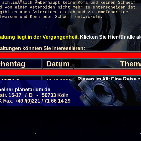
 schlieÃŸlich Ã¼berhaupt keine Koma und keinen Schweif
d von einem Asteroiden nicht mehr zu unterscheiden ist.
gibt es auch Asteroiden die ab und zu kometenartige
fweisen und Koma oder Schweif entwickeln.
altung liegt in der Vergangenheit.
Klicken Sie Hier
für alle 
altungen könnten Sie interessieren:
hentag
Datum
Them
Riesen im All: Eine Reise
MSTAG
12.12.2026
(ab 8 J.)
elner-planetarium.de
Monde - kleine Traban
str. 15-17 / D - 50733 Köln
MSTAG
26.09.2026
Sonnensy
Fax: +49 /(0)221 / 71 66 14 29
(ab 6 J.)
Allgemeine Führung - 
MSTAG
05.09.2026
Septemb
(ab 6 J.)
Galaxien - Sterneni
MSTAG
12.09.2026
(ab 8 J.)
Allgemeine Führung - 