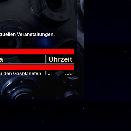
aktuellen Veranstaltungen
.
a
Uhrzeit
 zu den Gasplaneten
30
Einlass 17
ten in unserem
30
stem
Einlass 17
Sternhimmel im
30
er
Einlass 17
nseln im All
30
Einlass 17
Sternhimmel im