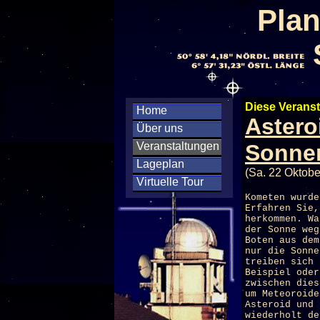
Plan
Diese Veranst
Home
Astero
Über uns
Veranstaltungen
Sonne
Lageplan
(Sa. 22 Oktobe
Virtuelle Tour
Kometen wurd
Erfahren Sie,
herkommen. Wa
der Sonne weg
Boten aus dem
nur die Sonne
treiben sich 
Beispiel oder
zwischen dies
um Meteoroide
Asteroid und 
wiederholt de