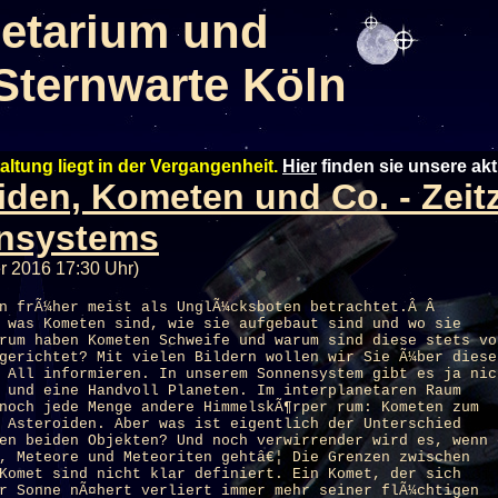
etarium und
Sternwarte Köln
altung liegt in der Vergangenheit.
Hier
finden sie unsere ak
iden, Kometen und Co. - Zei
nsystems
r 2016 17:30 Uhr)
en frÃ¼her meist als UnglÃ¼cksboten betrachtet.Â Â
 was Kometen sind, wie sie aufgebaut sind und wo sie
rum haben Kometen Schweife und warum sind diese stets vo
gerichtet? Mit vielen Bildern wollen wir Sie Ã¼ber diese
 All informieren. In unserem Sonnensystem gibt es ja nic
 und eine Handvoll Planeten. Im interplanetaren Raum
noch jede Menge andere HimmelskÃ¶rper rum: Kometen zum
 Asteroiden. Aber was ist eigentlich der Unterschied
en beiden Objekten? Und noch verwirrender wird es, wenn 
, Meteore und Meteoriten gehtâ€¦ Die Grenzen zwischen
Komet sind nicht klar definiert. Ein Komet, der sich
r Sonne nÃ¤hert verliert immer mehr seiner flÃ¼chtigen