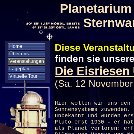
Planetarium
Sternwa
Diese Veranstaltu
Home
Über uns
finden sie unser
Veranstaltungen
Die Eisriesen
Lageplan
Virtuelle Tour
(Sa. 12 November
Hier wollen wir uns den 
Sonnensystems zuwenden. 
unbekannt und wurden ers
Pluto erst 1930 - er hat
als Planet verloren: erf