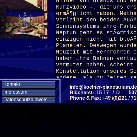
Bilder von Uranus und Ne
Kurzvideo -, die uns ers
ermÃ¶glicht haben. Metha
verleiht den beiden AuÃŸ
Sonnensystems ihre Farbe
Neptun geht es stÃ¼rmisc
einzigen nicht mit bloÃŸ
Planeten. Deswegen wurde
Neuzeit mit Fernrohren e
haben ihre Bahnen vertau
vermutet haben, scheint 
Konstellation unseres So
andere, als zu Zeiten se
Neptun befinden sich nic
Kontakt
info@koelner-planetarium.de
jetzigen Position. Â
Impressum
Blücherstr. 15-17 / D - 50
Phone & Fax: +49 /(0)221 / 71
Datenschutzhinweis
(ab 10 J.)
Diese Veranstaltu