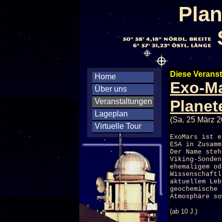
Plan
Diese Veranst
Home
Exo-Ma
Über uns
Veranstaltungen
Planet
Lageplan
(Sa. 25 März 2
Virtuelle Tour
ExoMars ist e
ESA in Zusamm
Der Name steh
Viking-Sonden
ehemaligem od
Wissenschaftl
aktuellem Leb
geochemische 
Atmosphäre so
(ab 10 J.)