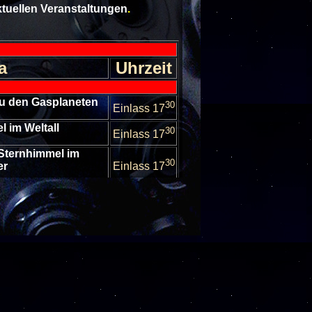
aktuellen Veranstaltungen
.
a
Uhrzeit
 zu den Gasplaneten
30
Einlass 17
l im Weltall
30
Einlass 17
Sternhimmel im
30
er
Einlass 17
Sternhimmel im
30
er
Einlass 17
nhimmel im Oktober
30
Einlass 17
nhimmel im Oktober
30
Einlass 17
Sternhimmel im
30
er
Einlass 17