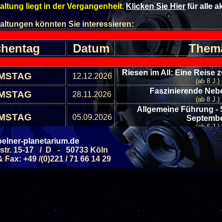
altung liegt in der Vergangenheit.
Klicken Sie Hier
für alle 
altungen könnten Sie interessieren:
hentag
Datum
Them
Riesen im All: Eine Reise
MSTAG
12.12.2026
(ab 8 J.)
Faszinierende Nebe
MSTAG
28.11.2026
(ab 8 J.)
Allgemeine Führung - 
MSTAG
05.09.2026
Septemb
(ab 6 J.)
Allgemeine Führung - 
elner-planetarium.de
MSTAG
19.09.2026
Septemb
str. 15-17 / D - 50733 Köln
(ab 6 J.)
Fax: +49 /(0)221 / 71 66 14 29
Allgemeine Führung - Ster
MSTAG
10.10.2026
(ab 6 J.)
Allgemeine Führung - Ster
MSTAG
24.10.2026
(ab 6 J.)
Allgemeine Führung - 
MSTAG
07.11.2026
Novemb
(ab 6 J.)