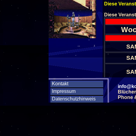
Diese Veranst
Diese Veranst
Woc
SA
SA
SA
Kontakt
info@ko
SA
Impressum
Blücher
Phone & 
Datenschutzhinweis
SA
SA
SA