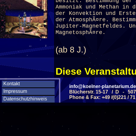
besitzt. Bestimmung der 
Ammoniak und Methan in d
der Konvektion und Erste
der AtmosphÃ¤re. Bestimm
Jupiter-Magnetfeldes. Un
MagnetosphÃ¤re.
(ab 8 J.)
Diese Veranstaltu
Klicken Sie Hier
f
Kontakt
info@koelner-planetarium.de
Impressum
Blücherstr. 15-17 / D - 50
Phone & Fax: +49 /(0)221 / 71
Datenschutzhinweis
Diese Veranstalt
Wochentag