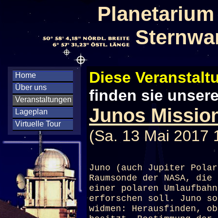
Planetarium
Sternwa
Diese Veranstaltu
Home
Über uns
finden sie unser
Veranstaltungen
Junos Mission
Lageplan
Virtuelle Tour
(Sa. 13 Mai 2017 
Juno (auch Jupiter Polar
Raumsonde der NASA, die 
einer polaren Umlaufbahn
erforschen soll. Juno so
widmen: Herausfinden, ob