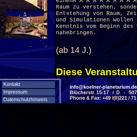
einenÂ Â Â Â Â Â Â Â Â 
Raum zu verstehen, sonde
Entstehung von Raum, Zei
und Simulationen wollen 
Kenntnis vom Beginn des 
nahebringen.
(ab 14 J.)
Diese Veranstaltu
Klicken Sie Hier
f
Kontakt
info@koelner-planetarium.de
Impressum
Blücherstr. 15-17 / D - 50
Phone & Fax: +49 /(0)221 / 71
Datenschutzhinweis
Diese Veranstalt
Wochentag