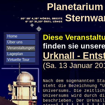
Planetarium
Sternwa
Diese Veranstaltu
Home
Über uns
finden sie unser
Veranstaltungen
Urknall - Ent
Lageplan
Virtuelle Tour
(Sa. 13 Januar 20
Nach dem sogenannten Sta
steht die Bezeichnung "U
Universums. Die zeitlich
Universums wird durch di
beschrieben. Der Urknall