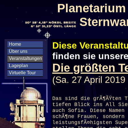
Planetarium
Sternwa
Diese Veranstaltu
Home
Über uns
finden sie unser
Veranstaltungen
Die größten T
Lageplan
Virtuelle Tour
(Sa. 27 April 2019
Das sind die grÃ¶ÃŸten T
tiefen Blick ins All Sie
auch Sofia. Diese Namen 
schÃ¶ne Frauen, sondern 
leistungsfÃ¤higsten Supe