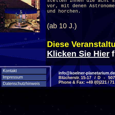
stellen Ihnen die acht s
vor, mit denen Astronome
und horchen.
(ab 10 J.)
Diese Veranstaltu
Klicken Sie Hier
f
Diese Veranstalt
Kontakt
info@koelner-planetarium.de
Impressum
Blücherstr. 15-17 / D - 50
Phone & Fax: +49 /(0)221 / 71
Datenschutzhinweis
Wochentag
SAMSTAG
05