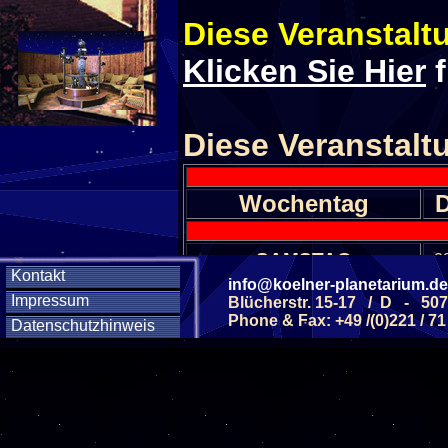
Diese Veranstaltu
Klicken Sie Hier
f
Diese Veranstalt
Wochentag
SAMSTAG
28
Kontakt
info@koelner-planetarium.de
Impressum
Blücherstr. 15-17 / D - 50
SAMSTAG
05
Phone & Fax: +49 /(0)221 / 71
Datenschutzhinweis
SAMSTAG
12
SAMSTAG
19