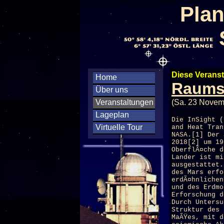
Plan
Diese Veranst
Home
Raumso
Über uns
Veranstaltungen
(Sa. 23 Novem
Lageplan
Die InSight (
Virtuelle Tour
and Heat Tran
NASA.[1] Der 
2018[2] um 19
OberflÃ¤che d
Lander ist mi
ausgestattet.
des Mars erfo
erdÃ¤hnlichen
und des Erdmo
Erforschung d
Durch Untersu
Struktur des 
MaÃŸes, mit d