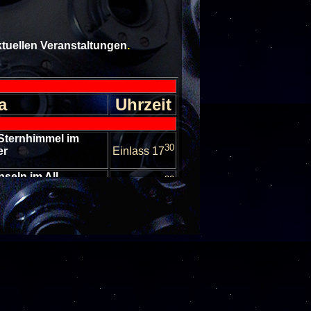
aktuellen Veranstaltungen
.
a
Uhrzeit
Sternhimmel im
30
er
Einlass 17
nseln im All
30
Einlass 17
Sternhimmel im
30
er
Einlass 17
ten in unserem
30
stem
Einlass 17
nhimmel im Oktober
30
Einlass 17