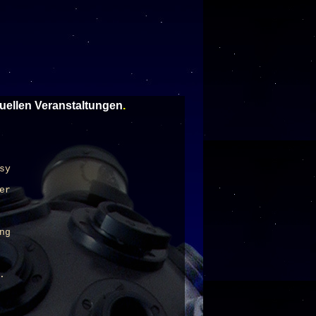
tuellen Veranstaltungen
.
sy
er
ng
.