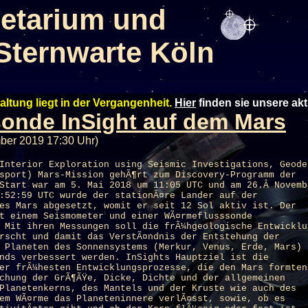
etarium und
Sternwarte Köln
altung liegt in der Vergangenheit.
Hier
finden sie unsere ak
nde InSight auf dem Mars
ber 2019 17:30 Uhr)
Interior Exploration using Seismic Investigations, Geode
sport) Mars-Mission gehÃ¶rt zum Discovery-Programm der
Start war am 5. Mai 2018 um 11:05 UTC und am 26.Â Novemb
:52:59 UTC wurde der stationÃ¤re Lander auf der
es Mars abgesetzt, womit er seit 12 Sol aktiv ist. Der
t einem Seismometer und einer WÃ¤rmeflusssonde
 Mit ihren Messungen soll die frÃ¼hgeologische Entwicklu
rscht und damit das VerstÃ¤ndnis der Entstehung der
 Planeten des Sonnensystems (Merkur, Venus, Erde, Mars)
nds verbessert werden. InSights Hauptziel ist die
er frÃ¼hesten Entwicklungsprozesse, die den Mars formten
chung der GrÃ¶ÃŸe, Dicke, Dichte und der allgemeinen
Planetenkerns, des Mantels und der Kruste wie auch des
em WÃ¤rme das Planeteninnere verlÃ¤sst, sowie, ob es