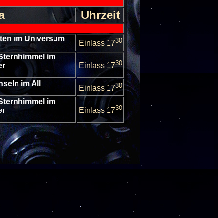
a
Uhrzeit
lten im Universum
30
Einlass 17
Sternhimmel im
30
er
Einlass 17
nseln im All
30
Einlass 17
Sternhimmel im
30
er
Einlass 17
ten in unserem
30
stem
Einlass 17
escheibungen