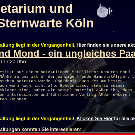
etarium und
Sternwarte Köln
altung liegt in der Vergangenheit.
Hier
finden sie unsere ak
nd Mond - ein ungleiches Paa
0 17:30 Uhr)
esitzt nur einen natÃ¼rlichen Satelliten: unseren Mond.
NÃ¤he zu uns ist er der einzige fremde HimmelskÃ¶rper, d
nschen betreten wurde, und damit auch der am besten
uch wenn noch nicht alle Geheimnisse, etwa zu seiner
eklÃ¤rt sind, haben wir soviel Material Ã¼ber ihn, dass
en interessanten und lehrreichen Vortrag Ã¼ber unseren
ten kÃ¶nnen.
altung liegt in der Vergangenheit.
Klicken Sie Hier
für alle 
altungen könnten Sie interessieren: