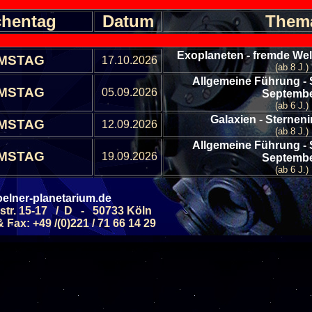
hentag
Datum
Them
Exoplaneten - fremde We
MSTAG
17.10.2026
(ab 8 J.)
Allgemeine Führung - 
MSTAG
05.09.2026
Septemb
(ab 6 J.)
Galaxien - Sterneni
MSTAG
12.09.2026
(ab 8 J.)
Allgemeine Führung - 
MSTAG
19.09.2026
Septemb
(ab 6 J.)
Monde - kleine Traban
MSTAG
26.09.2026
Sonnensy
elner-planetarium.de
(ab 6 J.)
str. 15-17 / D - 50733 Köln
Fax: +49 /(0)221 / 71 66 14 29
Alle Veranstaltungen
Alle Veranstaltungs B