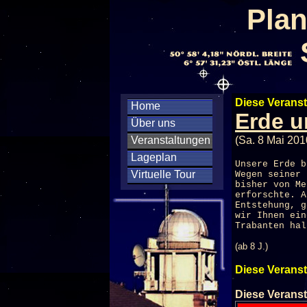
Plan
Diese Veranst
Home
Erde u
Über uns
Veranstaltungen
(Sa. 8 Mai 201
Lageplan
Unsere Erde b
Virtuelle Tour
Wegen seiner 
bisher von Me
erforschte. A
Entstehung, g
wir Ihnen ein
Trabanten hal
(ab 8 J.)
Diese Veranst
Diese Veranst