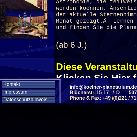
Astronomie, die teilweis
werden koennen. Anschli
der aktuelle Sternenhimm
Monat gezeigt.Â Lernen 
und finden Sie die Plane
(ab 6 J.)
Diese Veranstaltu
Klicken Sie Hier
f
Kontakt
info@koelner-planetarium.de
Impressum
Blücherstr. 15-17 / D - 50
Diese Veranstalt
Phone & Fax: +49 /(0)221 / 71
Datenschutzhinweis
Wochentag